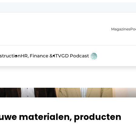
Magazines
Po
anmelding
struction
HR, Finance & IT
VGD Podcast
euwe materialen, producten