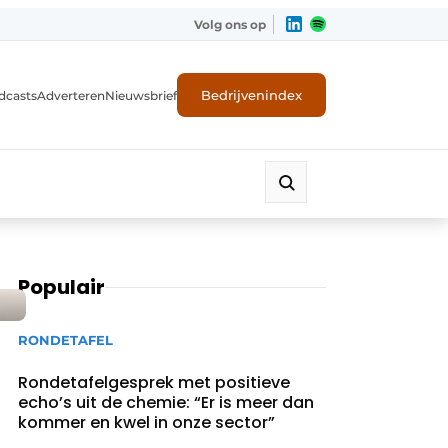
Volg ons op
Bedrijvenindex
dcasts
Adverteren
Nieuwsbrief
Populair
RONDETAFEL
Rondetafelgesprek met positieve
echo’s uit de chemie: “Er is meer dan
kommer en kwel in onze sector”