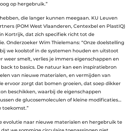
 oog op hergebruik.”
g hebben, die langer kunnen meegaan. KU Leuven
rtners (POM West Vlaanderen, Centexbel en PlastIQ)
 Kortrijk, dat zich specifiek richt tot de
ie. Onderzoeker Wim Thielemans: “Onze doelstelling
bij we koolstof in de systemen houden en uitstoot
er weer smelt, verlies je immers eigenschappen en
 back to basics. De natuur kan een inspiratiebron
len van nieuwe materialen, en vermijden van
le ervoor zorgt dat bomen groeien, dat soep dikker
eton beschikken, waarbij de eigenschappen
ussen de glucosemoleculen of kleine modificaties…
e toekomst.”
 evolutie naar nieuwe materialen en hergebruik te
dat we sommige circulaire toepassingen niet