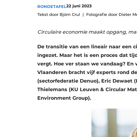
22 juni 2023
Privacy / Cookie statement
RONDETAFEL
Tekst door Björn Crul
Fotografie door Dieter 
Vacature aanmelden
Vacatures
Circulaire economie maakt opgang, ma
Video’s
De transitie van een lineair naar een ci
ingezet. Maar het is een proces dat ti
vergt. Hoe ver staan we vandaag? En 
Vlaanderen bracht vijf experts rond d
(sectorfederatie Denuo), Eric Dewaet 
Thielemans (KU Leuven & Circular Mat
Environment Group).