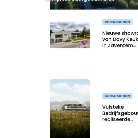
CONSTRUCTION
Nieuwe show
van Dovy Keu
in Zaventem
combineert
architectuur,
logistiek en
bouwkundige
efficiëntie
CONSTRUCTION
Vulsteke
Bedrijfsgebo
realiseerde
atypisch geb
voor LAB Moti
Systems