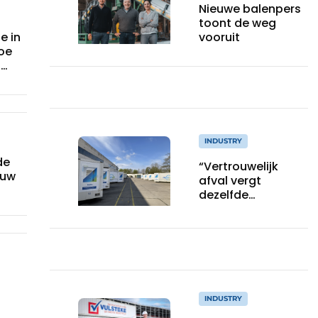
Nieuwe balenpers
toont de weg
e in
vooruit
oe
s
em
INDUSTRY
de
“Vertrouwelijk
euw
afval vergt
dezelfde
aandacht als
digitale data”
INDUSTRY