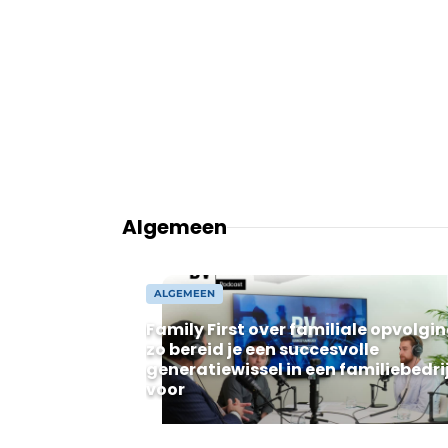
Privacy / Cookie statement
Vacature aanmelden
Vacatures
Video’s
Algemeen
ALGEMEEN
Family First over familiale opvolgin
zo bereid je een succesvolle
generatiewissel in een familiebedri
voor