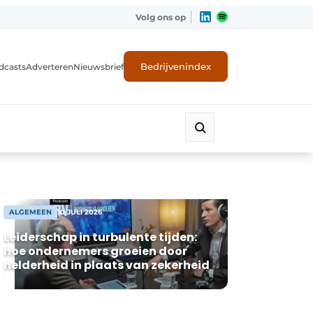
Volg ons op
Bedrijvenindex
dcasts
Adverteren
Nieuwsbrief
ALGEMEEN
10 JULI 2026
Leiderschap in turbulente tijden:
hoe ondernemers groeien door
helderheid in plaats van zekerheid