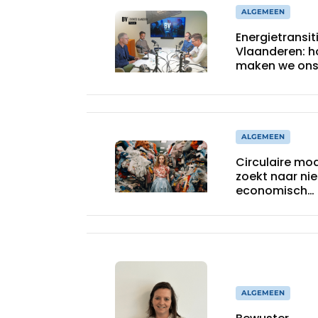
ALGEMEEN
Energietransiti
Vlaanderen: h
maken we on
energiesyste
klaar voor de
toekomst?
ALGEMEEN
Circulaire mo
zoekt naar ni
economisch
model
ALGEMEEN