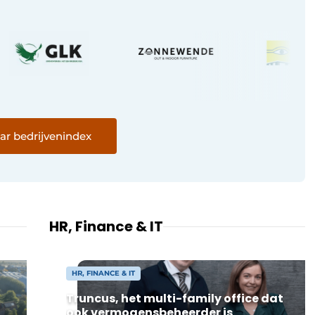
ar bedrijvenindex
HR, Finance & IT
HR, FINANCE & IT
Truncus, het multi-family office dat
ook vermogensbeheerder is