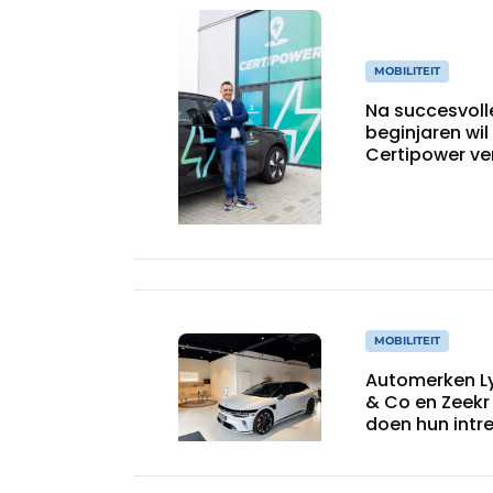
MOBILITEIT
Na succesvoll
beginjaren wil
Certipower ve
blijven
doorgroeien
MOBILITEIT
Automerken L
& Co en Zeekr
doen hun intr
op West-Vla
markt