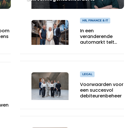
HR, FINANCE & IT
In een
room
veranderende
kens
automarkt telt
voorbereiding
LEGAL
Voorwaarden voor
een succesvol
debiteurenbeheer
uwen
ouw
on