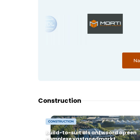
Na
Construction
CONSTRUCTION
Build-to-suit als antwoord op een
complexe vastgoedmarkt