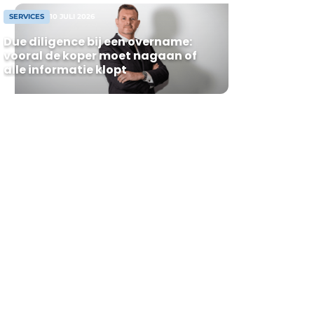
SERVICES
10 JULI 2026
Due diligence bij een overname:
vooral de koper moet nagaan of
alle informatie klopt