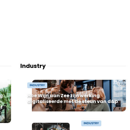
Industry
INDUSTRY
g:
Hoe Wijn aan Zee zijn werking
digitaliseerde met de steun van d&p
jf
INDUSTRY