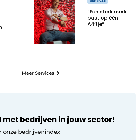
SERVICES
“Een sterk merk
past op één
A4’tje”
D
Meer Services
 met bedrijven in jouw sector!
n onze bedrijvenindex