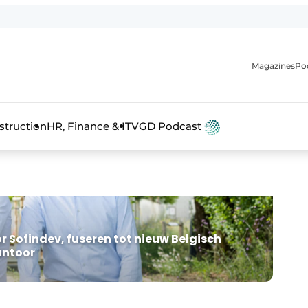
Magazines
Po
anmelding
struction
HR, Finance & IT
VGD Podcast
r Sofindev, fuseren tot nieuw Belgisch
antoor