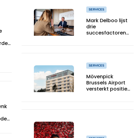
SERVICES
Mark Delboo lijst
drie
e
succesfactoren
op voor de
rder
overdracht van
een familiebedrijf
SERVICES
Mövenpick
Brussels Airport
versterkt positie
als hotspot voor
internationale
ynk
zakenreizigers
ede
amse