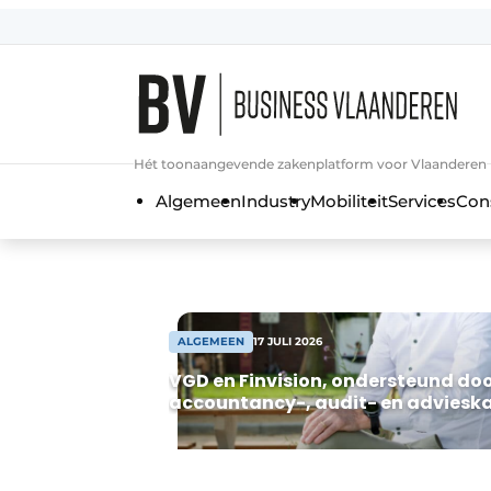
Aanmelden
Algemene voorwaarden
Bedrijven
Aanmelden
Bedankt voor de a
Hét toonaangevende zakenplatform voor Vlaanderen
Bedrijven
Algemeen
Industry
Mobiliteit
Services
Con
BedrijvenContactdagen
Contact
Direct contact
Evenement aanmelden
ALGEMEEN
17 JULI 2026
Home
VGD en Finvision, ondersteund doo
accountancy-, audit- en adviesk
Meest gelezen
Nieuwsbrief
Podcasts