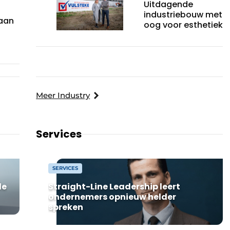
Uitdagende
n
industriebouw met
gaan
oog voor esthetiek
Meer Industry
Services
SERVICES
le
Straight-Line Leadership leert
ondernemers opnieuw helder
spreken