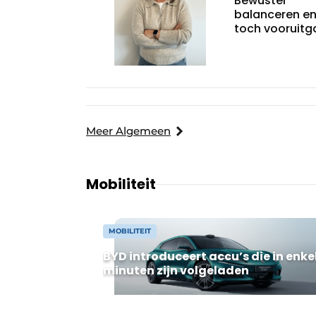
Bewuster
balanceren e
toch vooruit
Meer Algemeen
Mobiliteit
MOBILITEIT
BYD introduceert accu’s die in enke
minuten zijn volgeladen