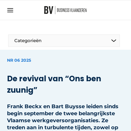
Aanmelden
Algemene voorwaarden
Bedrijven
Aanmelden
Bedankt voor de aanmelding
Categorieën
Bedrijven
BedrijvenContactdagen
NR 06 2025
Contact
De revival van “Ons ben
Direct contact
zuunig”
Evenement aanmelden
Home
Frank Beckx en Bart Buysse leiden sinds
Meest gelezen
begin september de twee belangrijkste
Nieuwsbrief
Vlaamse werkgeversorganisaties. Ze
treden aan in turbulente tijden, zowel op
Podcasts