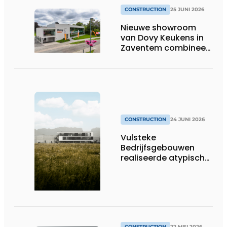
CONSTRUCTION
25 JUNI 2026
Nieuwe showroom
van Dovy Keukens in
Zaventem combineert
architectuur, logistiek
en bouwkundige
efficiëntie
CONSTRUCTION
24 JUNI 2026
Vulsteke
Bedrijfsgebouwen
realiseerde atypisch
gebouw voor LAB
Motion Systems
CONSTRUCTION
22 MEI 2026