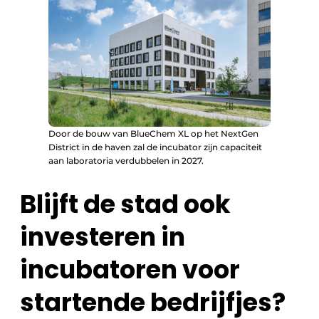
Door de bouw van BlueChem XL op het NextGen
District in de haven zal de incubator zijn capaciteit
aan laboratoria verdubbelen in 2027.
Blijft de stad ook
investeren in
incubatoren voor
startende bedrijfjes?