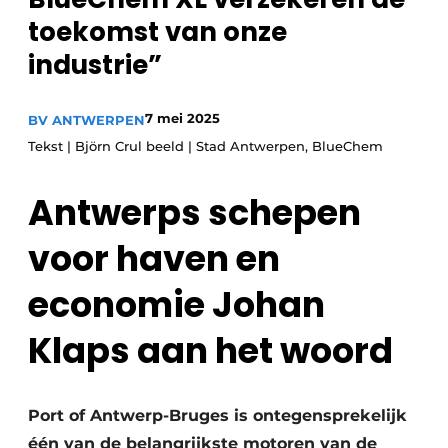
Privacy / Cookie statement
toekomst van onze
industrie”
Vacature aanmelden
Vacatures
7 mei 2025
BV ANTWERPEN
Video’s
Tekst | Björn Crul beeld | Stad Antwerpen, BlueChem
Antwerps schepen
voor haven en
economie Johan
Klaps aan het woord
Port of Antwerp-Bruges is ontegensprekelijk
één van de belangrijkste motoren van de