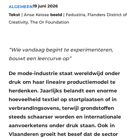
19 juni 2026
ALGEMEEN
Privacy / Cookie statement
Tekst
| Anse Keisse
beeld
| Fedustria, Flanders District of
Vacature aanmelden
Creativity, The Or Foundation
Vacatures
Video’s
“Wie vandaag begint te experimenteren,
bouwt een leercurve op”
De mode-industrie staat wereldwijd onder
druk om haar lineaire productiemodel te
herdenken. Jaarlijks belandt een enorme
hoeveelheid textiel op stortplaatsen of in
verbrandingsovens, terwijl grondstoffen
steeds schaarser worden en internationale
aanvoerketens onder druk staan. Ook in
Vlaanderen groeit het besef dat de sector