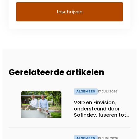
Gerelateerde artikelen
ALGEMEEN
17 JULI 2026
VGD en Finvision,
ondersteund door
Sofindev, fuseren tot
nieuw Belgisch
accountancy-, audit-
en advieskantoor
ALGEMEEN
19 JUNI 2026