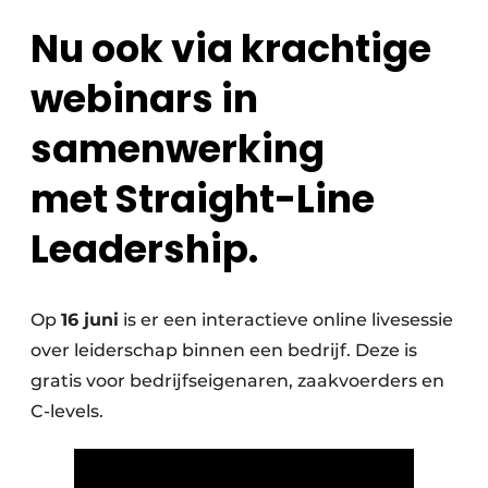
Privacy / Cookie statement
Nu ook via krachtige
Vacature aanmelden
webinars in
Vacatures
samenwerking
Video’s
met
Straight-Line
Leadership
.
Op
16 juni
is er een interactieve online livesessie
over leiderschap binnen een bedrijf. Deze is
gratis voor bedrijfseigenaren, zaakvoerders en
C-levels.