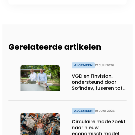
Gerelateerde artikelen
ALGEMEEN
17 JULI 2026
VGD en Finvision,
ondersteund door
Sofindev, fuseren tot
nieuw Belgisch
accountancy-, audit-
en advieskantoor
ALGEMEEN
19 JUNI 2026
Circulaire mode zoekt
naar nieuw
economisch model