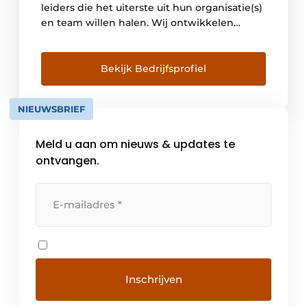
leiders die het uiterste uit hun organisatie(s)
en team willen halen. Wij ontwikkelen
leiderschap op identiteits- en
gedragsniveau. Niet via theorie of
inspiratiesessies, maar door feedback en
Bekijk Bedrijfsprofiel
scherpe vragen die anderen niet stellen. Wij
verzorgen praktijkgerichte trainingen en
NIEUWSBRIEF
intensieve begeleiding die direct zichtbaar
resultaat opleveren in communicatie, […]
Meld u aan om nieuws & updates te
ontvangen.