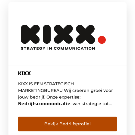
KIXX
KIXX IS EEN STRATEGISCH
MARKETINGBUREAU Wij creëren groei voor
jouw bedrijf. Onze expertise:
𝗕𝗲𝗱𝗿𝗶𝗷𝗳𝘀𝗰𝗼𝗺𝗺𝘂𝗻𝗶𝗰𝗮𝘁𝗶𝗲: van strategie tot
uitvoering 𝗘–𝗰𝗼𝗺𝗺𝗲𝗿𝗰𝗲: webshops naar
een hoger niveau door optimale customer
experience 𝗘𝗺𝗽𝗹𝗼𝘆𝗲𝗿 𝗯𝗿𝗮𝗻𝗱𝗶𝗻𝗴: HR &
Bekijk Bedrijfsprofiel
marketing expertise voor een sterk