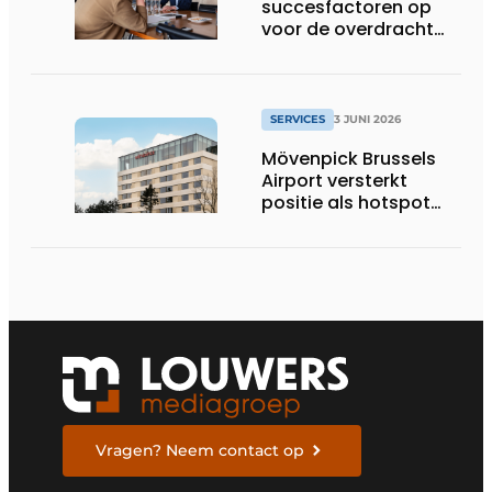
succesfactoren op
voor de overdracht
van een familiebedrijf
SERVICES
3 JUNI 2026
Mövenpick Brussels
Airport versterkt
positie als hotspot
voor internationale
zakenreizigers
Vragen? Neem contact op