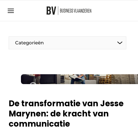
Aanmelden
Algemene voorwaarden
Bedrijven
Aanmelden
Bedankt voor de aanmelding
Categorieën
Bedrijven
BedrijvenContactdagen
Contact
Direct contact
Evenement aanmelden
De transformatie van Jesse
Home
Marynen: de kracht van
Meest gelezen
communicatie
Nieuwsbrief
Podcasts