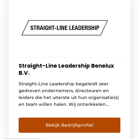
Straight-Line Leadership Benelux
B.V.
Straight-Line Leadership begeleidt zeer
gedreven ondernemers, directeuren en
leiders die het uiterste uit hun organisatie(s)
en team willen halen. Wij ontwikkelen
leiderschap op identiteits- en
gedragsniveau. Niet via theorie of
inspiratiesessies, maar door feedback en
Bekijk Bedrijfsprofiel
scherpe vragen die anderen niet stellen. Wij
verzorgen praktijkgerichte trainingen en