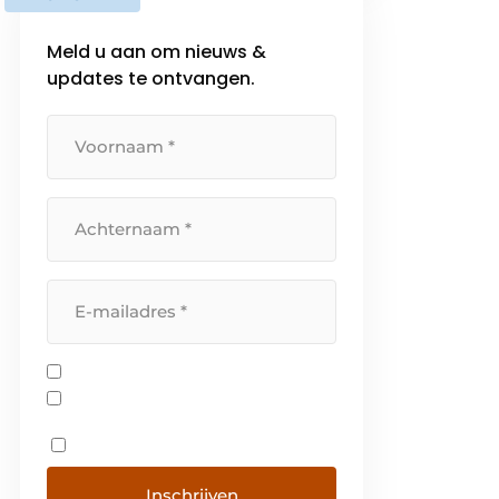
(ergonomische)
bureaumeubelen. Ze focussen
Meld u aan om nieuws &
zich op het nieuwe en
updates te ontvangen.
dynamisch werken met […]