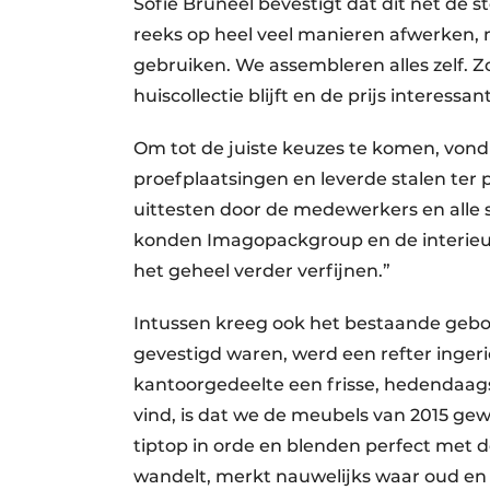
Sofie Bruneel bevestigt dat dit net de s
reeks op heel veel manieren afwerken,
gebruiken. We assembleren alles zelf. Zo
huiscollectie blijft en de prijs interessant 
Om tot de juiste keuzes te komen, vond 
proefplaatsingen en leverde stalen ter p
uittesten door de medewerkers en alle st
konden Imagopackgroup en de interie
het geheel verder verfijnen.”
Intussen kreeg ook het bestaande gebo
gevestigd waren, werd een refter ingeri
kantoorgedeelte een frisse, hedendaagse
vind, is dat we de meubels van 2015 g
tiptop in orde en blenden perfect met 
wandelt, merkt nauwelijks waar oud en 