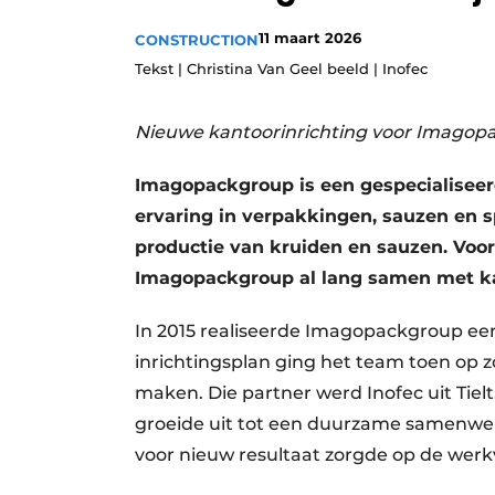
Privacy / Cookie statement
11 maart 2026
CONSTRUCTION
Vacature aanmelden
Tekst | Christina Van Geel beeld | Inofec
Vacatures
Nieuwe kantoorinrichting voor Imagop
Video’s
Imagopackgroup is een gespecialiseer
ervaring in verpakkingen, sauzen en sp
productie van kruiden en sauzen. Voor
Imagopackgroup al lang samen met kan
In 2015 realiseerde Imagopackgroup een
inrichtingsplan ging het team toen op 
maken. Die partner werd Inofec uit Tielt
groeide uit tot een duurzame samenwerk
voor nieuw resultaat zorgde op de werk