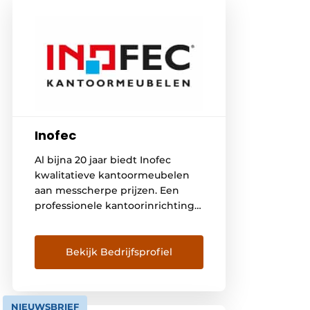
Inofec
Al bijna 20 jaar biedt Inofec
kwalitatieve kantoormeubelen
aan messcherpe prijzen. Een
professionele kantoorinrichting
start bij twee belangrijke pijlers:
effectiviteit en comfort. Inofec
zorgt niet alleen voor een
Bekijk Bedrijfsprofiel
doordachte indeling van uw
kantoren maar helpt u ook bij
het kiezen van de beste
NIEUWSBRIEF