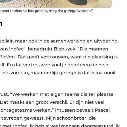
t over Inofec: als iets goed is, mag dat gezegd worden!”
n
meubilair, maar ook in de samenwerking en uitvoering.
van Inofec”, benadrukt Biebuyck. “Die mannen
iciënt. Dat geeft vertrouwen, want die plaatsing is
elf. En dat vertrouwen voel je doorheen de hele
iets zou zijn, maar eerlijk gezegd is dat bijna nooit
wust. “We werken met eigen teams die ter plaatse
at maakt een groot verschil. Er zijn niet veel
ontageteams werken.” Intussen beveelt Pascal
jd tevreden geweest. Mijn schoonbroer, die
met Inofec. Ik heb al veel mensen doorgestuurd. Ik