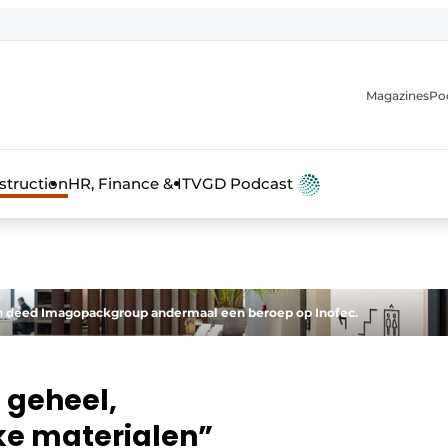
Magazines
Po
anmelding
struction
HR, Finance & IT
VGD Podcast
ren deed Imagopackgroup andermaal een beroep op Inofec.
 geheel,
ke materialen”