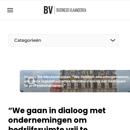
Aanmelden
Algemene voorwaarden
Bedrijven
Aanmelden
Bedankt voor de aanmelding
Categorieën
Bedrijven
BedrijvenContactdagen
Contact
Direct contact
Marnic De Meulemeester: “We hebben ons voorgenomen
om deze legislatuur onze dienstverlening aan bedrijven
te professionaliseren.”
Evenement aanmelden
Home
Meest gelezen
“We gaan in dialoog met
Nieuwsbrief
ondernemingen om
Podcasts
bedrijfsruimte vrij te