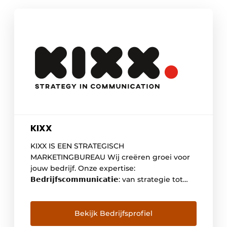
KIXX
KIXX IS EEN STRATEGISCH
MARKETINGBUREAU Wij creëren groei voor
jouw bedrijf. Onze expertise:
𝗕𝗲𝗱𝗿𝗶𝗷𝗳𝘀𝗰𝗼𝗺𝗺𝘂𝗻𝗶𝗰𝗮𝘁𝗶𝗲: van strategie tot
uitvoering 𝗘–𝗰𝗼𝗺𝗺𝗲𝗿𝗰𝗲: webshops naar
een hoger niveau door optimale customer
experience 𝗘𝗺𝗽𝗹𝗼𝘆𝗲𝗿 𝗯𝗿𝗮𝗻𝗱𝗶𝗻𝗴: HR &
Bekijk Bedrijfsprofiel
marketing expertise voor een sterk