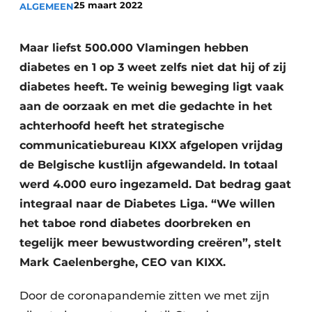
25 maart 2022
ALGEMEEN
Privacy / Cookie statement
Vacature aanmelden
Maar liefst 500.000 Vlamingen hebben
Vacatures
diabetes en 1 op 3 weet zelfs niet dat hij of zij
diabetes heeft. Te weinig beweging ligt vaak
Video’s
aan de oorzaak en met die gedachte in het
achterhoofd heeft het strategische
communicatiebureau KIXX afgelopen vrijdag
de Belgische kustlijn afgewandeld. In totaal
werd 4.000 euro ingezameld. Dat bedrag gaat
integraal naar de Diabetes Liga. “We willen
het taboe rond diabetes doorbreken en
tegelijk meer bewustwording creëren”, stelt
Mark Caelenberghe, CEO van KIXX.
Door de coronapandemie zitten we met zijn