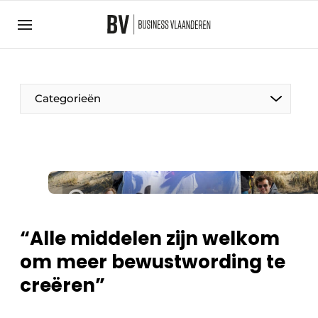
Aanmelden
Algemene voorwaarden
Bedrijven
Aanmelden
Bedankt voor de aanmelding
Categorieën
Bedrijven
BedrijvenContactdagen
Contact
Direct contact
Evenement aanmelden
“Alle middelen zijn welkom
Home
om meer bewustwording te
Meest gelezen
creëren”
Nieuwsbrief
Podcasts