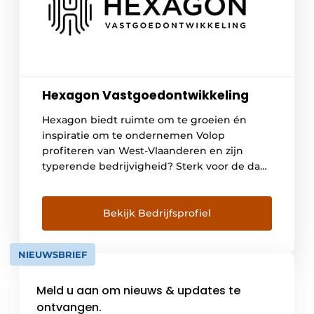
Hexagon Vastgoedontwikkeling
Hexagon biedt ruimte om te groeien én
inspiratie om te ondernemen Volop
profiteren van West-Vlaanderen en zijn
typerende bedrijvigheid? Sterk voor de dag
komen in Oost-Vlaanderen? Naam maken in
Antwerpen? Met zijn duurzame kmo-units
en bedrijfsgebouwen op maat weet
Bekijk Bedrijfsprofiel
Hexagon hoe ondernemerschap in
Vlaanderen wordt aangewakkerd. De wereld
NIEUWSBRIEF
van Hexagon staat nooit stil. Met de […]
Meld u aan om nieuws & updates te
ontvangen.