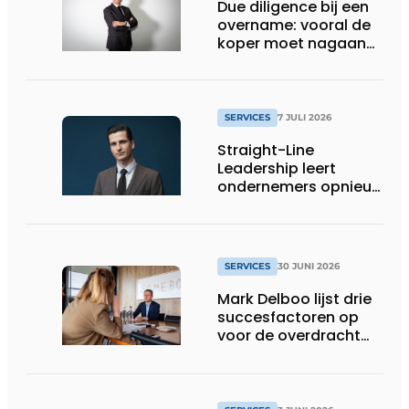
Due diligence bij een
overname: vooral de
koper moet nagaan
of alle informatie
klopt
SERVICES
7 JULI 2026
Straight-Line
Leadership leert
ondernemers opnieuw
helder spreken
SERVICES
30 JUNI 2026
Mark Delboo lijst drie
succesfactoren op
voor de overdracht
van een familiebedrijf