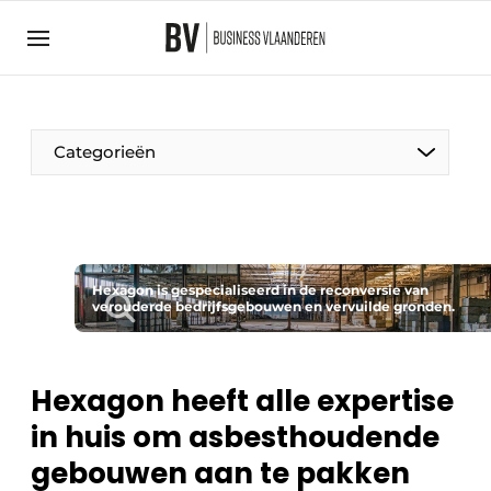
Aanmelden
Algemene voorwaarden
Bedrijven
Aanmelden
Bedankt voor de aanmelding
Categorieën
Bedrijven
BedrijvenContactdagen
Contact
Direct contact
Hexagon is gespecialiseerd in de reconversie van
verouderde bedrijfsgebouwen en vervuilde gronden.
Evenement aanmelden
Home
Hexagon heeft alle expertise
Meest gelezen
in huis om asbesthoudende
Nieuwsbrief
gebouwen aan te pakken
Podcasts