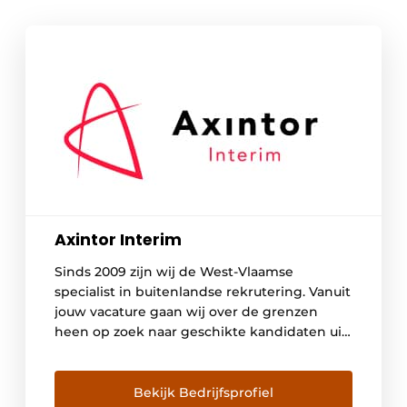
Axintor Interim
Sinds 2009 zijn wij de West-Vlaamse
specialist in buitenlandse rekrutering. Vanuit
jouw vacature gaan wij over de grenzen
heen op zoek naar geschikte kandidaten uit
o.a. Roemenië, Polen, Spanje en Portugal. Wij
zorgen voor huisvesting en transport, zodat
onze arbeiders zich volledig op hun job
Bekijk Bedrijfsprofiel