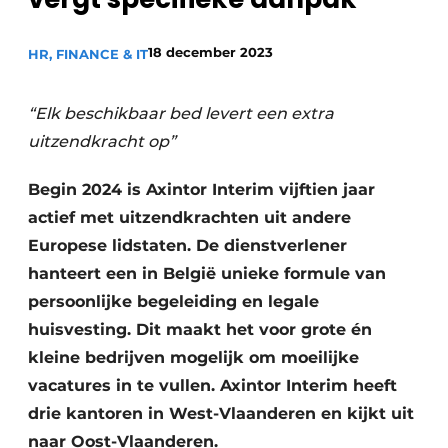
Privacy / Cookie statement
18 december 2023
HR, FINANCE & IT
Vacature aanmelden
Vacatures
“Elk beschikbaar bed levert een extra
Video’s
uitzendkracht op”
Begin 2024 is Axintor Interim vijftien jaar
actief met uitzendkrachten uit andere
Europese lidstaten. De dienstverlener
hanteert een in België unieke formule van
persoonlijke begeleiding en legale
huisvesting. Dit maakt het voor grote én
kleine bedrijven mogelijk om moeilijke
vacatures in te vullen. Axintor Interim heeft
drie kantoren in West-Vlaanderen en kijkt uit
naar Oost-Vlaanderen.