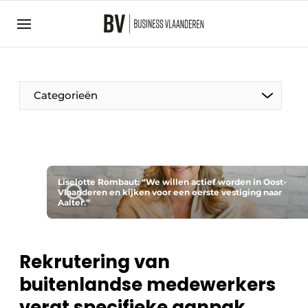
Aanmelden
Algemene voorwaarden
Bedrijven
Aanmelden
Bedankt voor de aanmelding
Categorieën
Bedrijven
BedrijvenContactdagen
Contact
Direct contact
Liselotte Rombaut: “We willen actief worden in Oost-
Vlaanderen en kijken voor een eerste vestiging naar
Aalter.”
Evenement aanmelden
Home
Meest gelezen
Rekrutering van
Nieuwsbrief
buitenlandse medewerkers
Podcasts
vergt specifieke aanpak