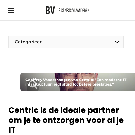
Aanmelden
Algemene voorwaarden
Bedrijven
Aanmelden
Bedankt voor de aanmelding
Categorieën
Bedrijven
BedrijvenContactdagen
Contact
Direct contact
Geoffrey Vanderhaegen van Centric: “Een moderne IT-
infrastructuur leidt altijd tot betere prestaties.”
Evenement aanmelden
Home
Centric is de ideale partner
Meest gelezen
om je te ontzorgen voor al je
Nieuwsbrief
IT
Podcasts