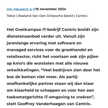
Privacy / Cookie statement
15 november 2024
HR, FINANCE & IT
Vacature aanmelden
Tekst | Roeland Van Den Driessche beeld | Centric
Vacatures
Het Oostkampse IT-bedrijf Centric breidt zijn
Video’s
dienstenaanbod verder uit. Vanuit zijn
jarenlange ervaring met software en
managed services voor de groothandel en
retailsector, richt het voortaan ook zijn pijlen
op kmo’s die worstelen met alle nieuwe
ontwikkelingen. “Veel bedrijven zien door het
bos de bomen niet meer. Als partij-
onafhankelijke partner staan wij dan klaar
om klaarheid te scheppen en voor hen een
toekomstgerichte IT-omgeving te creëren”,
stelt Geoffrey Vanderhaegen van Centric.