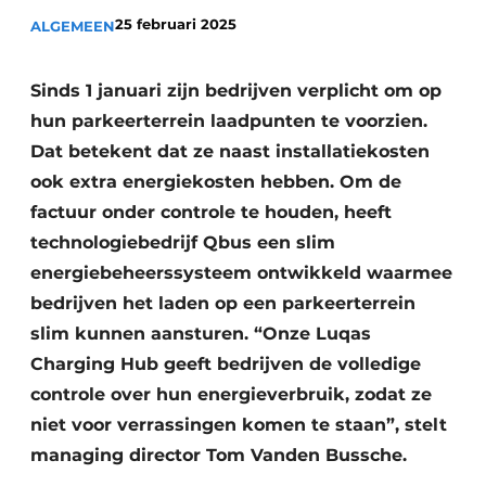
Privacy / Cookie statement
25 februari 2025
ALGEMEEN
Vacature aanmelden
Sinds 1 januari zijn bedrijven verplicht om op
Vacatures
hun parkeerterrein laadpunten te voorzien.
Video’s
Dat betekent dat ze naast installatiekosten
ook extra energiekosten hebben. Om de
factuur onder controle te houden, heeft
technologiebedrijf Qbus een slim
energiebeheerssysteem ontwikkeld waarmee
bedrijven het laden op een parkeerterrein
slim kunnen aansturen. “Onze Luqas
Charging Hub geeft bedrijven de volledige
controle over hun energieverbruik, zodat ze
niet voor verrassingen komen te staan”, stelt
managing director Tom Vanden Bussche.