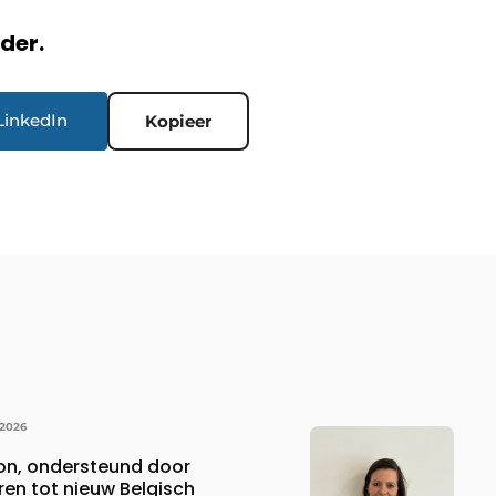
rder.
LinkedIn
Kopieer
 2026
ion, ondersteund door
ren tot nieuw Belgisch