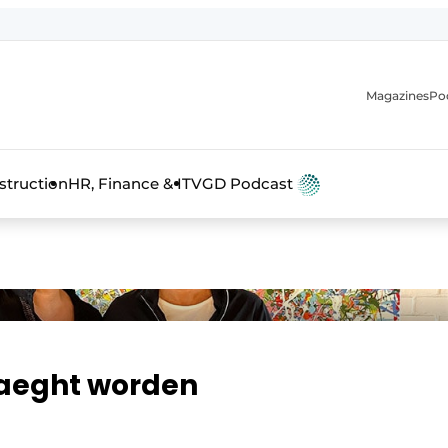
Magazines
Po
anmelding
struction
HR, Finance & IT
VGD Podcast
Maeght worden