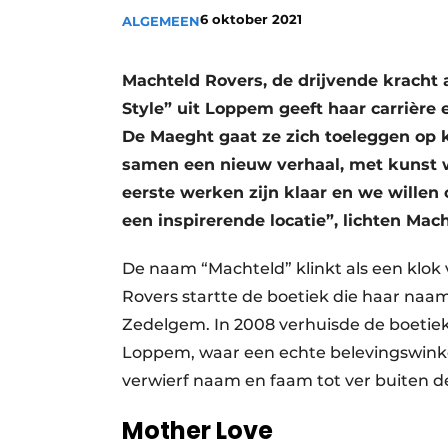
6 oktober 2021
Privacy / Cookie statement
ALGEMEEN
Vacature aanmelden
Machteld Rovers, de drijvende kracht
Vacatures
Style” uit Loppem geeft haar carrière
Video’s
De Maeght gaat ze zich toeleggen op 
samen een nieuw verhaal, met kunst wa
eerste werken zijn klaar en we willen
een inspirerende locatie”, lichten Ma
De naam “Machteld” klinkt als een klok 
Rovers startte de boetiek die haar naa
Zedelgem. In 2008 verhuisde de boetie
Loppem, waar een echte belevingswinke
verwierf naam en faam tot ver buiten d
Mother Love