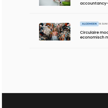
accountancy-,
advieskantoo
ALGEMEEN
19 JUNI
Circulaire mo
economisch 