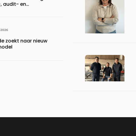
 audit- en
r
 2026
de zoekt naar nieuw
model