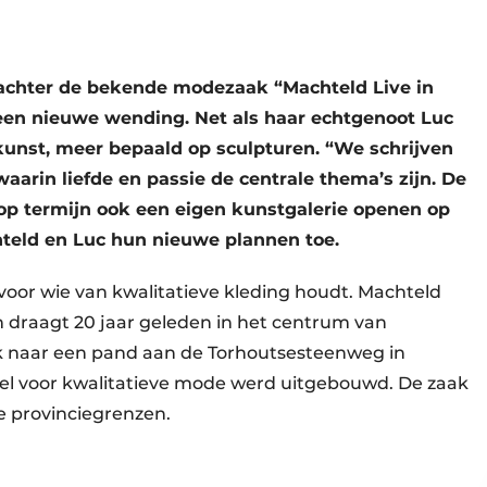
 achter de bekende modezaak “Machteld Live in
 een nieuwe wending. Net als haar echtgenoot Luc
kunst, meer bepaald op sculpturen. “We schrijven
arin liefde en passie de centrale thema’s zijn. De
 op termijn ook een eigen kunstgalerie openen op
chteld en Luc hun nieuwe plannen toe.
voor wie van kwalitatieve kleding houdt. Machteld
m draagt 20 jaar geleden in het centrum van
k naar een pand aan de Torhoutsesteenweg in
l voor kwalitatieve mode werd uitgebouwd. De zaak
e provinciegrenzen.