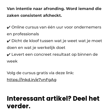
Privacy / Cookie statement
Van intentie naar afronding. Word iemand die
Vacature aanmelden
zaken consistent afcheckt.
Vacatures
✔️ Online cursus van één uur voor ondernemers
Video’s
en professionals
✔️ Dicht de kloof tussen wat je weet wat je moet
doen en wat je werkelijk doet
✔️ Levert een concreet resultaat op binnen de
week
Volg de cursus gratis via deze link:
https://lnkd.in/e7vnFgAg
Interessant artikel? Deel het
verder.