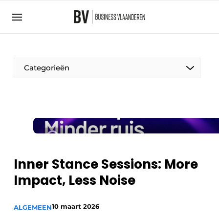
Aanmelden
Algemene voorwaarden
Bedrijven
Aanmelden
Bedankt voor de aanmelding
Categorieën
Bedrijven
BedrijvenContactdagen
Contact
Direct contact
Evenement aanmelden
Inner Stance Sessions: More
Home
Impact, Less Noise
Meest gelezen
Nieuwsbrief
10 maart 2026
ALGEMEEN
Podcasts