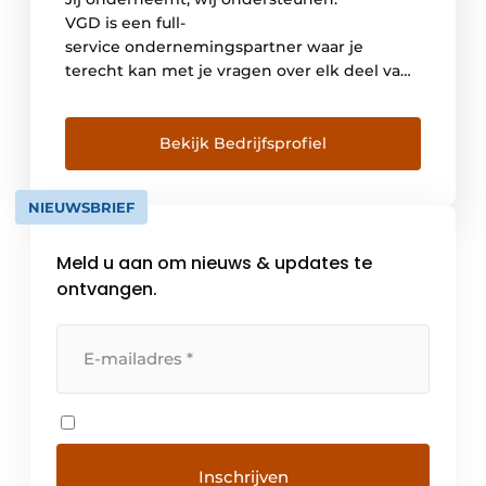
VGD is een full-
service ondernemingspartner waar je
terecht kan met je vragen over elk deel van
het ondernemerschap: van je cijfers tot je
personeel, je fiscaliteit tot het overlaten van
je onderneming en meer. VGD
Bekijk Bedrijfsprofiel
heeft experten in alle aspecten van
ondernemen in huis om je bij elke uitdaging
NIEUWSBRIEF
te ondersteunen. Samen zorgen ze ervoor
dat jij kan doen wat je […]
Meld u aan om nieuws & updates te
ontvangen.