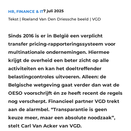
Privacy / Cookie statement
7 juli 2025
HR, FINANCE & IT
Vacature aanmelden
Tekst | Roeland Van Den Driessche beeld | VGD
Vacatures
Sinds 2016 is er in België een verplicht
Video’s
transfer pricing-rapporteringssysteem voor
multinationale ondernemingen. Hiermee
krijgt de overheid een beter zicht op alle
activiteiten en kan het doeltreffender
belastingcontroles uitvoeren. Alleen: de
Belgische wetgeving gaat verder dan wat de
OESO voorschrijft én ze heeft recent de regels
nog verscherpt. Financieel partner VGD trekt
aan de alarmbel. “Transparantie is geen
keuze meer, maar een absolute noodzaak”,
stelt Carl Van Acker van VGD.