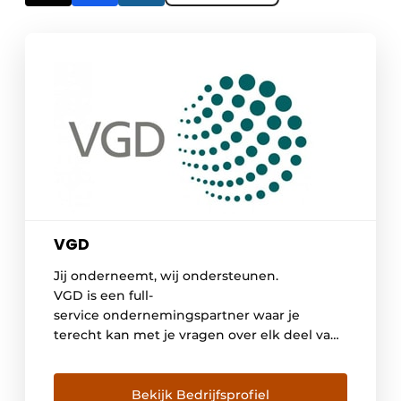
VGD
Jij onderneemt, wij ondersteunen.
VGD is een full-
service ondernemingspartner waar je
terecht kan met je vragen over elk deel van
het ondernemerschap: van je cijfers tot je
personeel, je fiscaliteit tot het overlaten van
je onderneming en meer. VGD
Bekijk Bedrijfsprofiel