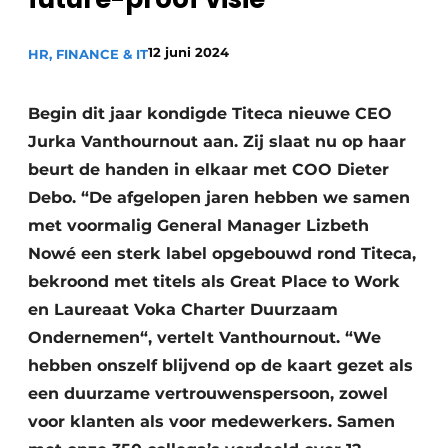
Privacy / Cookie statement
12 juni 2024
HR, FINANCE & IT
Vacature aanmelden
Vacatures
Begin dit jaar kondigde Titeca nieuwe CEO
Video’s
Jurka Vanthournout aan. Zij slaat nu op haar
beurt de handen in elkaar met COO Dieter
Debo. “De afgelopen jaren hebben we samen
met voormalig General Manager Lizbeth
Nowé een sterk label opgebouwd rond Titeca,
bekroond met titels als Great Place to Work
en Laureaat Voka Charter Duurzaam
Ondernemen“, vertelt Vanthournout. “We
hebben onszelf blijvend op de kaart gezet als
een duurzame vertrouwenspersoon, zowel
voor klanten als voor medewerkers. Samen