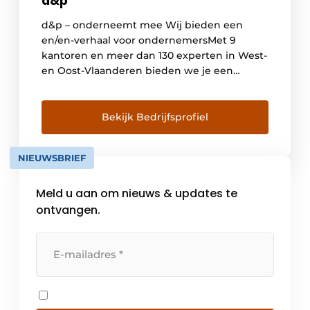
d&p
d&p – onderneemt mee Wij bieden een
en/en-verhaal voor ondernemersMet 9
kantoren en meer dan 130 experten in West-
en Oost-Vlaanderen bieden we je een
ijzersterk team om je onderneming te
ondersteunen. Bij d&p krijg je directe
toegang tot experten in diverse
Bekijk Bedrijfsprofiel
vakgebieden Om het je makkelijk en
overzichtelijk te maken, bundelen we onze
NIEUWSBRIEF
oplossingen […]
Meld u aan om nieuws & updates te
ontvangen.