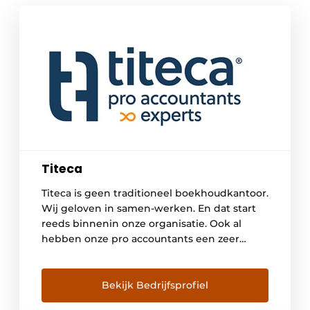
Titeca
Titeca is geen traditioneel boekhoudkantoor.
Wij geloven in samen-werken. En dat start
reeds binnenin onze organisatie. Ook al
hebben onze pro accountants een zeer
brede kijk op alle mogelijke
ondernemersdomeinen, af en toe moeten
ook zij beroep doen op specialisten. Bij
Bekijk Bedrijfsprofiel
Titeca zitten die experten amper enkele