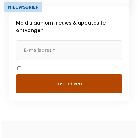
meters verderop… Wij zijn één familie. En
NIEUWSBRIEF
dat voel je als klant.
Bij elke toekomstbepalende beslissing kan
Meld u aan om nieuws & updates te
[…]
ontvangen.