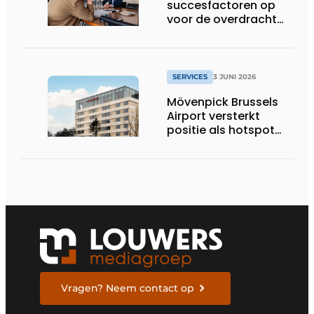
succesfactoren op
voor de overdracht
van een familiebedrijf
SERVICES
3 JUNI 2026
Mövenpick Brussels
Airport versterkt
positie als hotspot
voor internationale
zakenreizigers
Vragen? Neem contact op