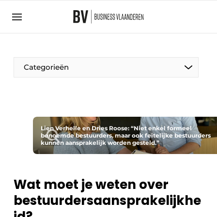
Aanmelden
Algemene voorwaarden
Bedrijven
Aanmelden
Bedankt voor de aanmelding
Categorieën
Bedrijven
BedrijvenContactdagen
Contact
Direct contact
Lien Verhelle en Dries Roose: “Niet enkel formeel
benoemde bestuurders, maar ook feitelijke bestuurders
kunnen aansprakelijk worden gesteld.”
Evenement aanmelden
Home
Meest gelezen
Wat moet je weten over
Nieuwsbrief
bestuurdersaansprakelijkhe
Podcasts
id?