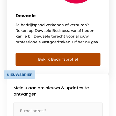
Dewaele
Je bedrijfspand verkopen of verhuren?
Reken op Dewaele Business. Vanaf heden
kan je bij Dewaele terecht voor al jouw
professionele vastgoedzaken. Of het nu gaat
om een kantoorruimte, een commercieel
winkelpand, een magazijn of een industriële
loods. Maar ook als ondernemer, wanneer je
Bekijk Bedrijfsprofiel
de ideale werkplek zoekt met ruimte om te
groeien. Of als investeerder, […]
NIEUWSBRIEF
Meld u aan om nieuws & updates te
ontvangen.