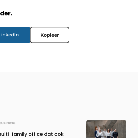
rder.
LinkedIn
Kopieer
 JULI 2026