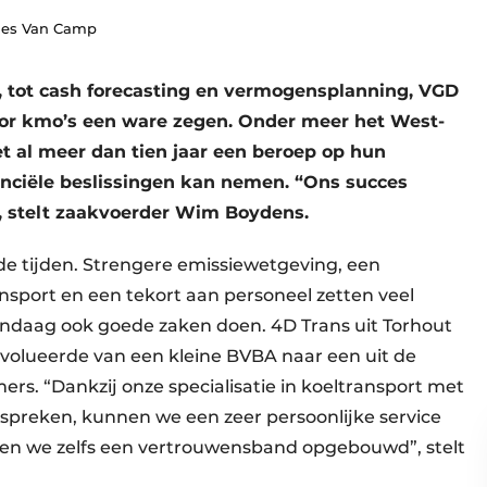
nnes Van Camp
, tot cash forecasting en vermogensplanning, VGD
voor kmo’s een ware zegen. Onder meer het West-
t al meer dan tien jaar een beroep op hun
anciële beslissingen kan nemen. “Ons succes
 stelt zaakvoerder Wim Boydens.
de tijden. Strengere emissiewetgeving, een
port en een tekort aan personeel zetten veel
vandaag ook goede zaken doen. 4D Trans uit Torhout
 evolueerde van een kleine BVBA naar een uit de
rs. “Dankzij onze specialisatie in koeltransport met
 spreken, kunnen we een zeer persoonlijke service
ben we zelfs een vertrouwensband opgebouwd”, stelt