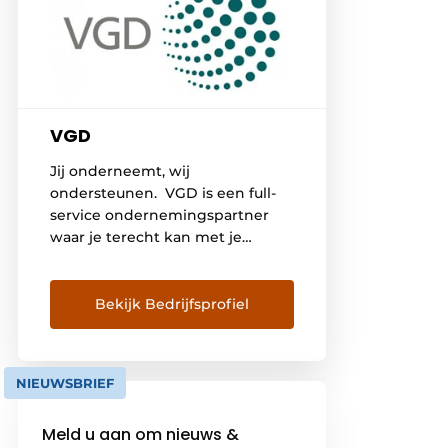
VGD
Jij onderneemt, wij
ondersteunen. VGD is een full-
service ondernemingspartner
waar je terecht kan met je
vragen over elk deel van het
ondernemerschap: van je cijfers
tot je personeel, je fiscaliteit tot
Bekijk Bedrijfsprofiel
het overlaten van je
onderneming en meer. VGD
heeft experten in alle aspecten
NIEUWSBRIEF
van ondernemen in huis om je
bij elke uitdaging te
Meld u aan om nieuws &
ondersteunen. Samen zorgen