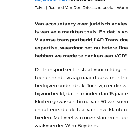
HR, FINANCE & IT
Privacy / Cookie statement
Tekst | Roeland Van Den Driessche beeld | Wa
Vacature aanmelden
Van accountancy over juridisch advies
Vacatures
is van vele markten thuis. En dat is 
Video’s
Vlaamse transportbedrijf 4D Trans doe
expertise, waardoor het nu betere fin
hebben we mede te danken aan VGD”,
De transportsector staat voor uitdagen
toenemende vraag naar duurzamer trans
bedrijven onder druk. Toch zijn er die 
bijvoorbeeld, dat in minder dan 15 jaar
kluiten gewassen firma van 50 werkneme
chauffeurs die de taal van onze klanten
bieden. Met veel van onze klanten heb
zaakvoerder Wim Boydens.