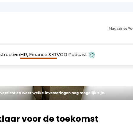
Magazines
Po
anmelding
struction
HR, Finance & IT
VGD Podcast
overzicht en weet welke investeringen nog mogelijk zijn.
klaar voor de toekomst