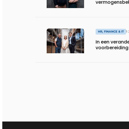
vermogensbeh
HR, FINANCE & IT
1
In een verand
voorbereiding