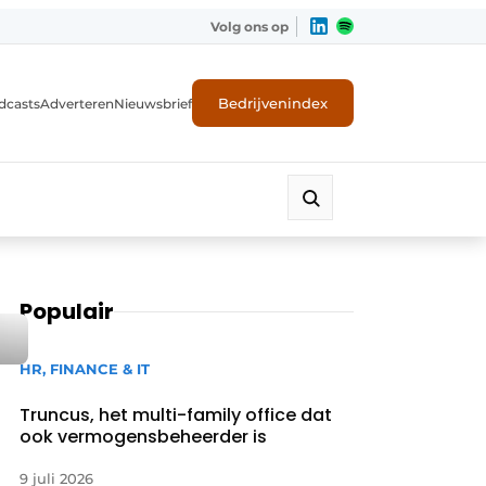
Volg ons op
Bedrijvenindex
dcasts
Adverteren
Nieuwsbrief
Populair
HR, FINANCE & IT
Truncus, het multi-family office dat
ook vermogensbeheerder is
9 juli 2026