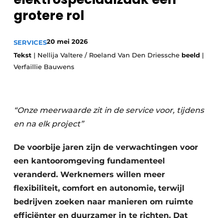
Privacy / Cookie statement
grotere rol
Vacature aanmelden
20 mei 2026
SERVICES
Vacatures
Tekst
| Nellija Valtere / Roeland Van Den Driessche
beeld
|
Video’s
Verfaillie Bauwens
“Onze meerwaarde zit in de service voor, tijdens
en na elk project”
De voorbije jaren zijn de verwachtingen voor
een kantooromgeving fundamenteel
veranderd. Werknemers willen meer
flexibiliteit, comfort en autonomie, terwijl
bedrijven zoeken naar manieren om ruimte
efficiënter en duurzamer in te richten. Dat