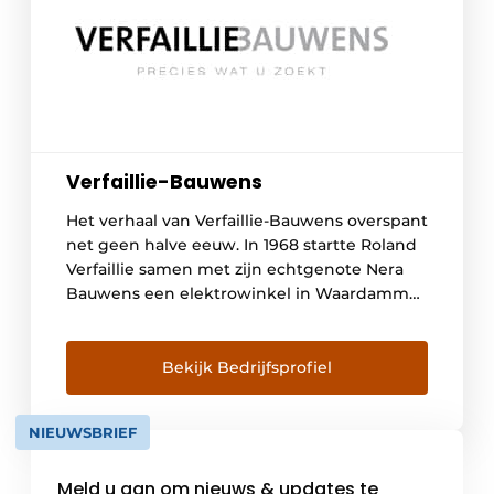
Verfaillie-Bauwens
Het verhaal van Verfaillie-Bauwens overspant
net geen halve eeuw. In 1968 startte Roland
Verfaillie samen met zijn echtgenote Nera
Bauwens een elektrowinkel in Waardamme.
Het idee om kwaliteitsapparaten aan te
bieden met de nadruk op sterke dienst na
verkoop. Het familiebedrijf bouwde
Bekijk Bedrijfsprofiel
doorheen de jaren een sterke naam op in
elektro, een naam waar u […]
NIEUWSBRIEF
Meld u aan om nieuws & updates te