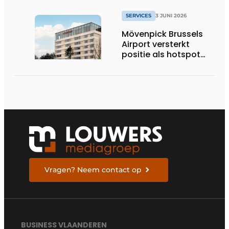
SERVICES
3 JUNI 2026
Mövenpick Brussels
Airport versterkt
positie als hotspot
voor internationale
zakenreizigers
Vragen? Neem contact op
BUSINESS VLAANDEREN