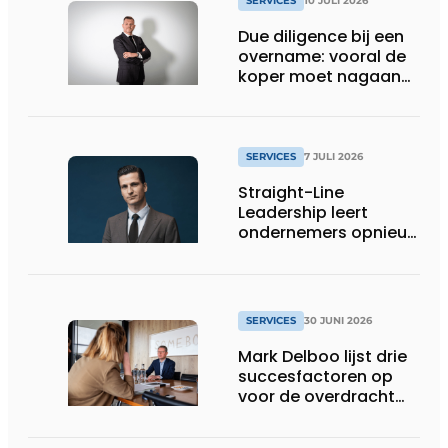
SERVICES
10 JULI 2026
Due diligence bij een
overname: vooral de
koper moet nagaan
of alle informatie
klopt
SERVICES
7 JULI 2026
Straight-Line
Leadership leert
ondernemers opnieuw
helder spreken
SERVICES
30 JUNI 2026
Mark Delboo lijst drie
succesfactoren op
voor de overdracht
van een familiebedrijf