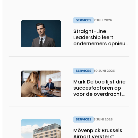
of alle informatie
klopt
SERVICES
7 JULI 2026
Straight-Line
Leadership leert
ondernemers opnieuw
helder spreken
SERVICES
30 JUNI 2026
Mark Delboo lijst drie
succesfactoren op
voor de overdracht
van een familiebedrijf
SERVICES
3 JUNI 2026
Mövenpick Brussels
Airport versterkt