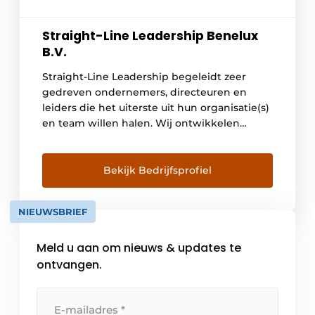
Straight-Line Leadership Benelux
B.V.
Straight-Line Leadership begeleidt zeer
gedreven ondernemers, directeuren en
leiders die het uiterste uit hun organisatie(s)
en team willen halen. Wij ontwikkelen
leiderschap op identiteits- en
gedragsniveau. Niet via theorie of
inspiratiesessies, maar door feedback en
Bekijk Bedrijfsprofiel
scherpe vragen die anderen niet stellen. Wij
verzorgen praktijkgerichte trainingen en
NIEUWSBRIEF
intensieve begeleiding die direct zichtbaar
resultaat opleveren in communicatie, […]
Meld u aan om nieuws & updates te
ontvangen.