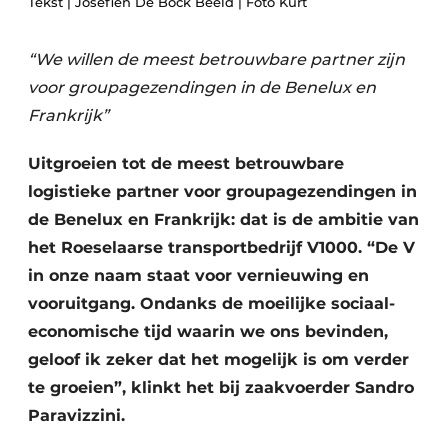
Tekst | Josefien De Bock Beeld | Foto Kurt
Privacy / Cookie statement
Vacature aanmelden
“We willen de meest betrouwbare partner zijn
voor groupagezendingen in de Benelux en
Vacatures
Frankrijk”
Video’s
Uitgroeien tot de meest betrouwbare
logistieke partner voor groupagezendingen in
de Benelux en Frankrijk: dat is de ambitie van
het Roeselaarse transportbedrijf V1000. “De V
in onze naam staat voor vernieuwing en
vooruitgang. Ondanks de moeilijke sociaal-
economische tijd waarin we ons bevinden,
geloof ik zeker dat het mogelijk is om verder
te groeien”, klinkt het bij zaakvoerder Sandro
Paravizzini.