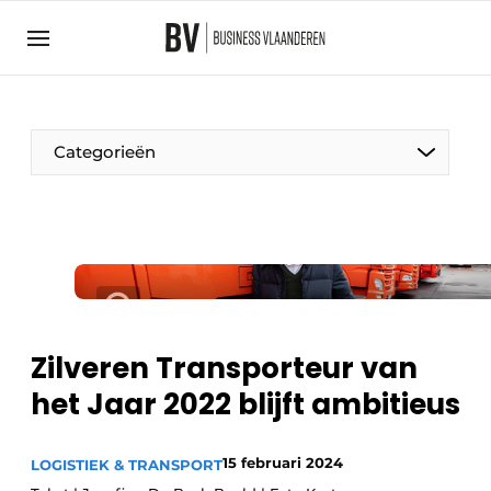
Aanmelden
Algemene voorwaarden
Bedrijven
Aanmelden
Bedankt voor de aanmelding
Categorieën
Bedrijven
BedrijvenContactdagen
Contact
Direct contact
Evenement aanmelden
Zilveren Transporteur van
Home
het Jaar 2022 blijft ambitieus
Meest gelezen
Nieuwsbrief
15 februari 2024
LOGISTIEK & TRANSPORT
Podcasts