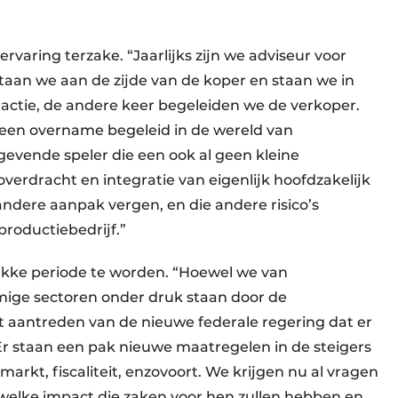
aring terzake. “Jaarlijks zijn we adviseur voor
taan we aan de zijde van de koper en staan we in
dactie, de andere keer begeleiden we de verkoper.
 een overname begeleid in de wereld van
gevende speler die een ook al geen kleine
erdracht en integratie van eigenlijk hoofdzakelijk
 andere aanpak vergen, en die andere risico’s
productiebedrijf.”
ke periode te worden. “Hoewel we van
ige sectoren onder druk staan door de
 aantreden van de nieuwe federale regering dat er
r staan een pak nieuwe maatregelen in de steigers
arkt, fiscaliteit, enzovoort. We krijgen nu al vragen
welke impact die zaken voor hen zullen hebben en