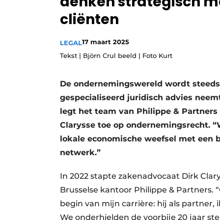
denken strategisch 
Privacy / Cookie statement
cliënten
Vacature aanmelden
17 maart 2025
LEGAL
Vacatures
Tekst | Björn Crul beeld | Foto Kurt
Video’s
De ondernemingswereld wordt steeds
gespecialiseerd juridisch advies neem
legt het team van Philippe & Partners
Clarysse toe op ondernemingsrecht. 
lokale economische weefsel met een br
netwerk.”
In 2022 stapte zakenadvocaat Dirk Clary
Brusselse kantoor Philippe & Partners. “
begin van mijn carrière: hij als partner,
We onderhielden de voorbije 20 jaar s