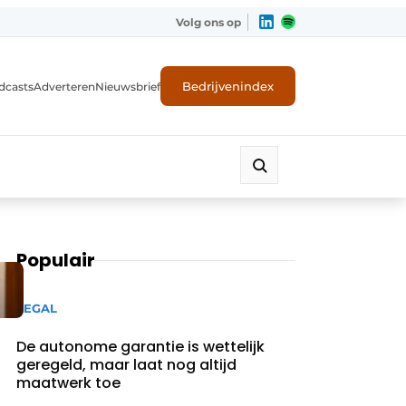
Volg ons op
Bedrijvenindex
dcasts
Adverteren
Nieuwsbrief
Populair
LEGAL
De autonome garantie is wettelijk
geregeld, maar laat nog altijd
maatwerk toe