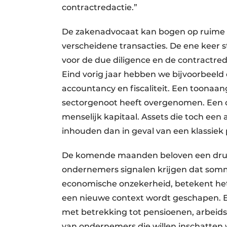
contractredactie.”
De zakenadvocaat kan bogen op ruime erv
verscheidene transacties. De ene keer s
voor de due diligence en de contractre
Eind vorig jaar hebben we bijvoorbeeld
accountancy en fiscaliteit. Een toonaan
sectorgenoot heeft overgenomen. Een ov
menselijk kapitaal. Assets die toch een
inhouden dan in geval van een klassiek 
De komende maanden beloven een druk
ondernemers signalen krijgen dat somm
economische onzekerheid, betekent het
een nieuwe context wordt geschapen. E
met betrekking tot pensioenen, arbeidsm
van ondernemers die willen inschatten 