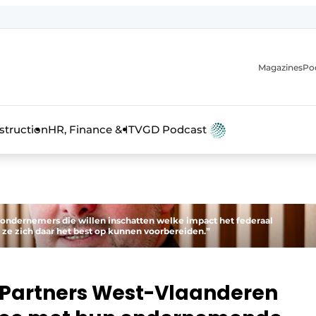
Magazines
Po
anmelding
struction
HR, Finance & IT
VGD Podcast
n ondernemers die willen inschatten welke impact het federaal
ze zich daar het best op kunnen voorbereiden.”
 Partners West-Vlaanderen