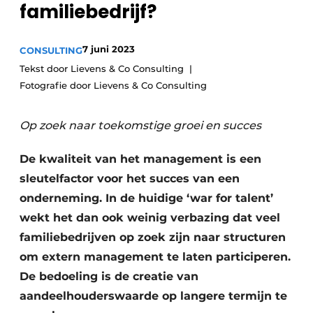
familiebedrijf?
Privacy / Cookie statement
Vacature aanmelden
7 juni 2023
CONSULTING
Vacatures
Tekst door Lievens & Co Consulting
Fotografie door Lievens & Co Consulting
Video’s
Op zoek naar toekomstige groei en succes
De kwaliteit van het management is een
sleutelfactor voor het succes van een
onderneming. In de huidige ‘war for talent’
wekt het dan ook weinig verbazing dat veel
familiebedrijven op zoek zijn naar structuren
om extern management te laten participeren.
De bedoeling is de creatie van
aandeelhouderswaarde op langere termijn te