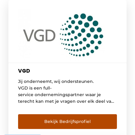
VGD
Jij onderneemt, wij ondersteunen.
VGD is een full-
service ondernemingspartner waar je
terecht kan met je vragen over elk deel van
het ondernemerschap: van je cijfers tot je
personeel, je fiscaliteit tot het overlaten van
je onderneming en meer. VGD
Bekijk Bedrijfsprofiel
heeft experten in alle aspecten van
ondernemen in huis om je bij elke uitdaging