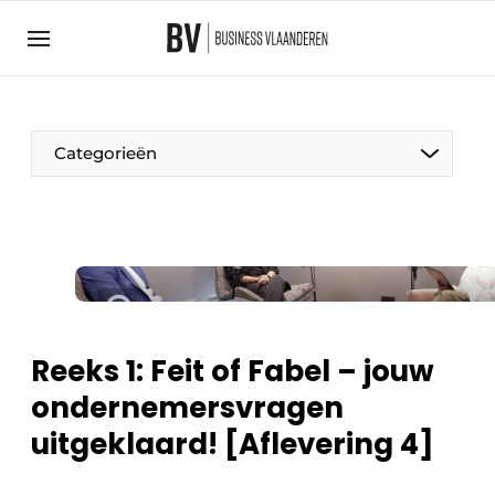
Aanmelden
Algemene voorwaarden
Bedrijven
Aanmelden
Bedankt voor de aanmelding
Categorieën
Bedrijven
BedrijvenContactdagen
Contact
Direct contact
Evenement aanmelden
Reeks 1: Feit of Fabel – jouw
Home
ondernemersvragen
Meest gelezen
uitgeklaard! [Aflevering 4]
Nieuwsbrief
Podcasts