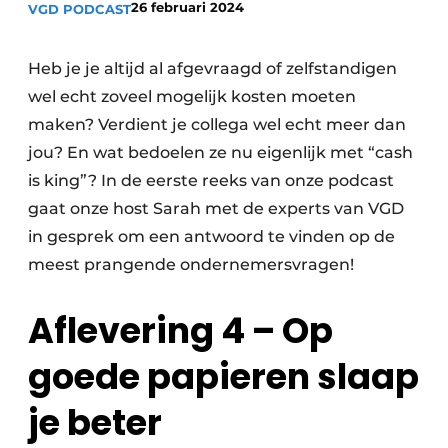
26 februari 2024
VGD PODCAST
Privacy / Cookie statement
Vacature aanmelden
Heb je je altijd al afgevraagd of zelfstandigen
Vacatures
wel echt zoveel mogelijk kosten moeten
maken? Verdient je collega wel echt meer dan
Video’s
jou? En wat bedoelen ze nu eigenlijk met “cash
is king”? In de eerste reeks van onze podcast
gaat onze host Sarah met de experts van VGD
in gesprek om een antwoord te vinden op de
meest prangende ondernemersvragen!
Aflevering 4 – Op
goede papieren slaap
je beter