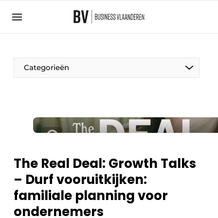
Aanmelden
Algemene voorwaarden
Bedrijven
Aanmelden
Bedankt voor de aanmelding
Categorieën
Bedrijven
BedrijvenContactdagen
Contact
Direct contact
Evenement aanmelden
The Real Deal: Growth Talks
Home
– Durf vooruitkijken:
Meest gelezen
familiale planning voor
Nieuwsbrief
ondernemers
Podcasts