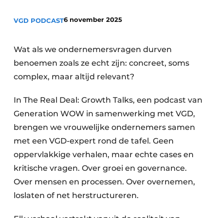
Privacy / Cookie statement
6 november 2025
VGD PODCAST
Vacature aanmelden
Vacatures
Wat als we ondernemersvragen durven
Video’s
benoemen zoals ze echt zijn: concreet, soms
complex, maar altijd relevant?
In The Real Deal: Growth Talks, een podcast van
Generation WOW in samenwerking met VGD,
brengen we vrouwelijke ondernemers samen
met een VGD-expert rond de tafel. Geen
oppervlakkige verhalen, maar echte cases en
kritische vragen. Over groei en governance.
Over mensen en processen. Over overnemen,
loslaten of net herstructureren.