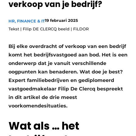
verkoop van je bedrijf?
Privacy / Cookie statement
Vacature aanmelden
19 februari 2025
HR, FINANCE & IT
Vacatures
Tekst | Filip DE CLERCQ beeld | FiLDOR
Video’s
Bij elke overdracht of verkoop van een bedrijf
komt het bedrijfsvastgoed aan bod. Het is een
onderwerp dat je vanuit verschillende
oogpunten kan benaderen. Wat doe je best?
Expert familiebedrijven en gediplomeerd
vastgoedmakelaar Filip De Clercq bespreekt
in dit artikel de drie meest
voorkomendesituaties.
Wat als … het