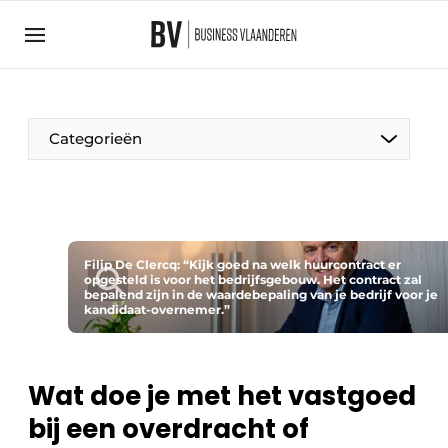
Aanmelden
Algemene voorwaarden
Bedrijven
Aanmelden
Bedankt voor de aanmelding
Categorieën
Bedrijven
BedrijvenContactdagen
Contact
Direct contact
Filip De Clercq: “Kijk goed na welk huurcontract er
opgesteld is voor het bedrijfsgebouw. Het contract zal
bepalend zijn in de waardebepaling van je bedrijf voor je
Evenement aanmelden
kandidaat-overnemer.”
Home
Meest gelezen
Wat doe je met het vastgoed
Nieuwsbrief
bij een overdracht of
Podcasts