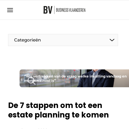
Aanmelden
Algemene voorwaarden
Bedrijven
Aanmelden
Bedankt voor de aanmelding
Categorieën
Bedrijven
BedrijvenContactdagen
Contact
Direct contact
“Wij vertrekken van de vraag welke invulling vandaag en
morgen zinvol is”
Evenement aanmelden
Home
De 7 stappen om tot een
Meest gelezen
estate planning te komen
Nieuwsbrief
Podcasts