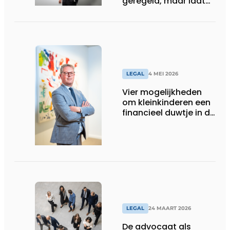
geregeld, maar laat
nog altijd maatwerk
toe
LEGAL
4 MEI 2026
Vier mogelijkheden
om kleinkinderen een
financieel duwtje in de
rug te geven
LEGAL
24 MAART 2026
De advocaat als