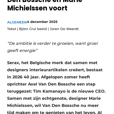
Privacy / Cookie statement
Michielssen voort
Vacature aanmelden
4 december 2025
ALGEMEEN
Vacatures
Tekst | Björn Crul beeld | Joren De Weerdt
Video’s
“De ambitie is verder te groeien, want groei
geeft energie”
Serax, het Belgische merk dat samen met
designers interieurartikelen creëert, bestaat
in 2026 40 jaar. Afgelopen zomer heeft
oprichter Axel Van Den Bossche een stap
teruggezet: Tim Kamanayo is de nieuwe CEO.
Samen met zijn echtgenote, designer Marie
Michielssen, wil Van Den Bossche nu meer
tijd maken om te genieten van het leven. Al