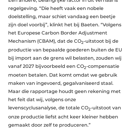
Een andere, belangrijke factor in dit verhaal is
regelgeving. “Die heeft vaak een nobele
doelstelling, maar schiet vandaag een beetje
zijn doel voorbij”, klinkt het bij Baeten. “Volgens
het Europese Carbon Border Adjustment
Mechanism (CBAM), dat de CO
-uitstoot bij de
2
productie van bepaalde goederen buiten de EU
bij import aan de grens wil belasten, zouden wij
vanaf 2027 bijvoorbeeld een CO
-compensatie
2
moeten betalen. Dat komt omdat we gebruik
maken van ingevoerd, gegalvaniseerd staal.
Maar die rapportage houdt geen rekening met
het feit dat wij, volgens onze
levenscyclusanalyse, de totale CO
-uitstoot van
2
onze productie liefst acht keer kleiner hebben
gemaakt door zelf te produceren.”