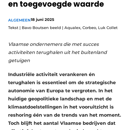
en toegevoegde waarde
Privacy / Cookie statement
Vacature aanmelden
18 juni 2025
ALGEMEEN
Vacatures
Tekst | Bavo Boutsen beeld | Aqualex, Corbeo, Luk Collet
Video’s
Vlaamse ondernemers die met succes
activiteiten terughalen uit het buitenland
getuigen
Industriële activiteit verankeren én
terughalen is essentieel om de strategische
autonomie van Europa te vergroten. In het
huidige geopolitieke landschap en met de
klimaatdoelstellingen in het vooruitzicht is
reshoring één van de trends van het moment.
Toch blijft het aantal Vlaamse bedrijven dat