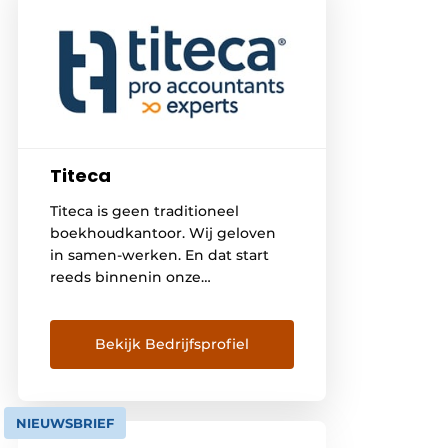
Titeca
Titeca is geen traditioneel
boekhoudkantoor. Wij geloven
in samen-werken. En dat start
reeds binnenin onze
organisatie. Ook al hebben
onze pro accountants een zeer
brede kijk op alle mogelijke
Bekijk Bedrijfsprofiel
ondernemersdomeinen, af en
toe moeten ook zij beroep doen
op specialisten. Bij Titeca zitten
NIEUWSBRIEF
die experten amper enkele