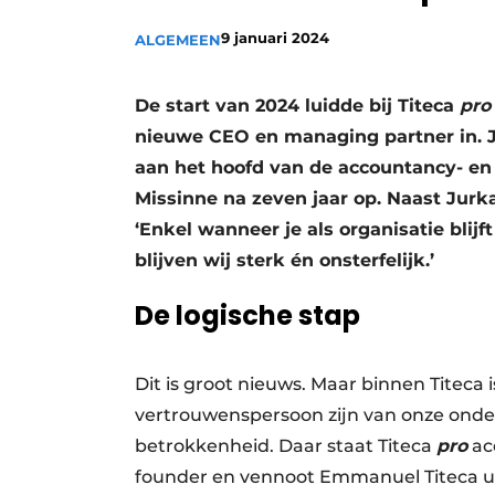
Privacy / Cookie statement
9 januari 2024
ALGEMEEN
Vacature aanmelden
Vacatures
De start van 2024 luidde bij Titeca
pro
nieuwe CEO en managing partner in. J
Video’s
aan het hoofd van de accountancy- en 
Missinne na zeven jaar op. Naast Jur
‘Enkel wanneer je als organisatie blijf
blijven wij sterk én onsterfelijk.’
De logische stap
Dit is groot nieuws. Maar binnen Titeca 
vertrouwenspersoon zijn van onze onde
betrokkenheid. Daar staat Titeca
pro
acc
founder en vennoot Emmanuel Titeca u