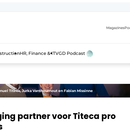
Magazines
Po
anmelding
struction
HR, Finance & IT
VGD Podcast
nuel Titeca, Jurka Vanthournout en Fabian Missinne
ng partner voor Titeca pro
s