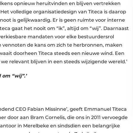
 telkens opnieuw heruitvinden en blijven vertrekken
Het volledige organisatiedesign van Titeca is daarop
noot is gelijkwaardig. Er is geen ruimte voor interne
teca gaat het nooit om “ik”, altijd om “wij”. Daarnaast
 verkiesbare mandaten voor elke bestuurdersrol
nde vennoten de kans om zich te herbronnen, maken
waait doorheen Titeca steeds een nieuwe wind. Een
we relevant blijven in een steeds wijzigende wereld.’
d om “wij”.’
ttredend CEO Fabian Missinne’, geeft Emmanuel Titeca
ner door aan Bram Cornelis, die ons in 2011 vervoegde
kantoor in Merelbeke en sindsdien een belangrijke