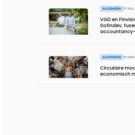
ALGEMEEN
17 JULI
VGD en Finvis
Sofindev, fuse
accountancy-,
advieskantoo
ALGEMEEN
19 JUNI
Circulaire mo
economisch 