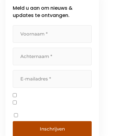
meters verderop… Wij zijn één
Meld u aan om nieuws &
familie. En dat voel je als klant.
updates te ontvangen.
Bij elke toekomstbepalende
beslissing kan […]