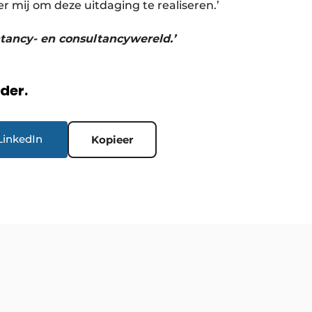
mij om deze uitdaging te realiseren.’
untancy- en consultancywereld.’
rder.
LinkedIn
Kopieer