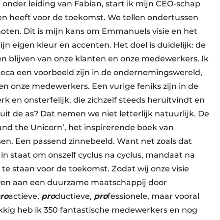
g onder leiding van Fabian, start ik mijn CEO-schap
en heeft voor de toekomst. We tellen ondertussen
oten. Dit is mijn kans om Emmanuels visie en het
n eigen kleur en accenten. Het doel is duidelijk: de
en blijven van onze klanten en onze medewerkers. Ik
iteca een voorbeeld zijn in de ondernemingswereld,
 onze medewerkers. Een vurige feniks zijn in de
 en onsterfelijk, die zichzelf steeds heruitvindt en
uit de as? Dat nemen we niet letterlijk natuurlijk. De
 and the Unicorn’, het inspirerende boek van
sen. Een passend zinnebeeld. Want net zoals dat
 in staat om onszelf cyclus na cyclus, mandaat na
te staan voor de toekomst. Zodat wij onze visie
en aan een duurzame maatschappij door
ro
actieve,
pro
ductieve,
pro
fessionele, maar vooral
ukkig heb ik 350 fantastische medewerkers en nog