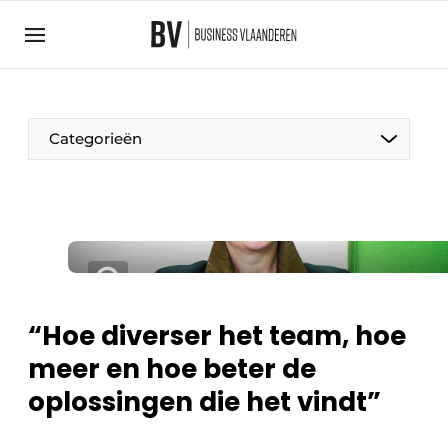
Aanmelden
Algemene voorwaarden
Bedrijven
Aanmelden
Bedankt voor de aanmelding
Categorieën
Bedrijven
BedrijvenContactdagen
Contact
Direct contact
Evenement aanmelden
“Hoe diverser het team, hoe
Home
meer en hoe beter de
Meest gelezen
oplossingen die het vindt”
Nieuwsbrief
Podcasts