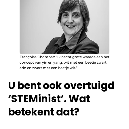
Françoise Chombar: “Ik hecht grote waarde aan het
concept van yin en yang: wit met een beetje zwart
erin en zwart met een beetje wit.”
U bent ook overtuigd
‘STEMinist’. Wat
betekent dat?