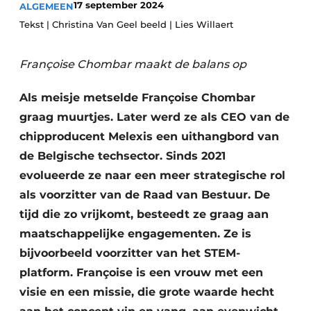
17 september 2024
ALGEMEEN
Privacy / Cookie statement
Tekst | Christina Van Geel beeld | Lies Willaert
Vacature aanmelden
Vacatures
Françoise Chombar maakt de balans op
Video’s
Als meisje metselde Françoise Chombar
graag muurtjes. Later werd ze als CEO van de
chipproducent Melexis een uithangbord van
de Belgische techsector. Sinds 2021
evolueerde ze naar een meer strategische rol
als voorzitter van de Raad van Bestuur. De
tijd die zo vrijkomt, besteedt ze graag aan
maatschappelijke engagementen. Ze is
bijvoorbeeld voorzitter van het STEM-
platform. Françoise is een vrouw met een
visie en een missie, die grote waarde hecht