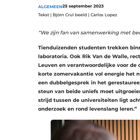
25 september 2023
Privacy / Cookie statement
ALGEMEEN
Tekst | Björn Crul beeld | Carlos Lopez
Vacature aanmelden
Vacatures
“We zijn fan van samenwerking met bedr
Video’s
Tienduizenden studenten trekken binn
laboratoria. Ook Rik Van de Walle, rec
Leuven en verantwoordelijke voor de 
korte zomervakantie vol energie het
een dubbelgesprek in het gerestauree
steun van beide uniefs moet uitgroeie
strijd tussen de universiteiten ligt 
onderzoek en rond levenslang leren.”