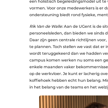
een holistisch begeleidingsmodel uit t
vormen. Voor onze medewerkers is er da
ondersteuning biedt rond fysieke, ment
Rik Van de Walle:
Aan de UGent is de situ
personeelsleden, dan bieden we sinds d
Daar zijn geen centrale richtlijnen voor
te plannen. Toch stellen we vast dat er
wordt teruggekeerd dan we hadden verw
campus komen werken nu soms een gev
enkele maanden vaker bekommernissen r
op de werkvloer. Je kunt er lacherig o
koffiehoek hebben echt hun belang. Mis
in het belang van de teams en het welz