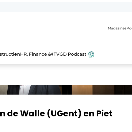
Magazines
Po
anmelding
struction
HR, Finance & IT
VGD Podcast
 de Walle (UGent) en Piet