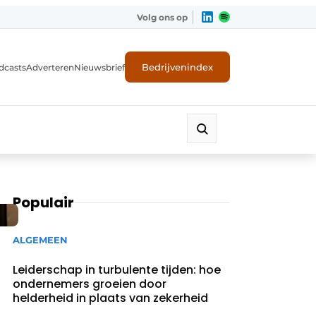
Volg ons op
Bedrijvenindex
dcasts
Adverteren
Nieuwsbrief
Populair
ALGEMEEN
Leiderschap in turbulente tijden: hoe
ondernemers groeien door
helderheid in plaats van zekerheid