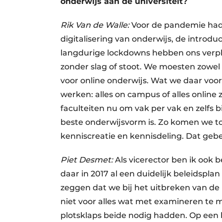
onderwijs aan de universiteit?
Rik Van de Walle:
Voor de pandemie had
digitalisering van onderwijs, de introdu
langdurige lockdowns hebben ons verplic
zonder slag of stoot. We moesten zowel 
voor online onderwijs. Wat we daar voor
werken: alles on campus of alles online
faculteiten nu om vak per vak en zelfs 
beste onderwijsvorm is. Zo komen we tot
kenniscreatie en kennisdeling. Dat geb
Piet Desmet:
Als vicerector ben ik ook
daar in 2017 al een duidelijk beleidspla
zeggen dat we bij het uitbreken van de 
niet voor alles wat met examineren te
plotsklaps beide nodig hadden. Op ee