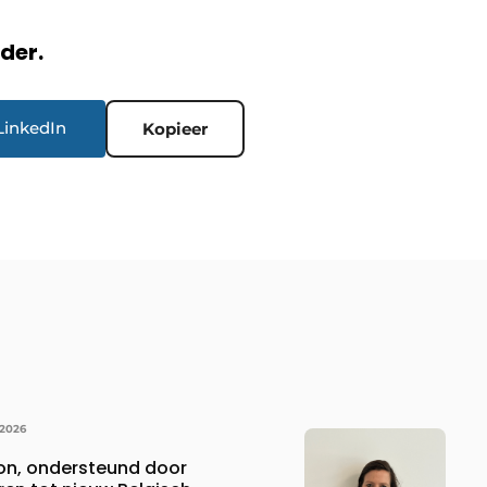
rder.
LinkedIn
Kopieer
 2026
ion, ondersteund door