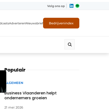
Volg ons op
Bedrijvenindex
dcasts
Adverteren
Nieuwsbrief
Populair
ALGEMEEN
Business Vlaanderen helpt
ondernemers groeien
21 mei 2026