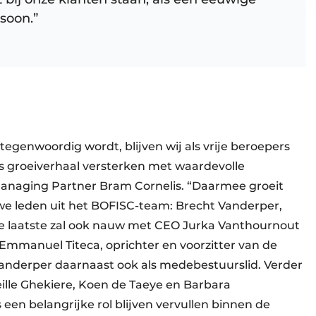
soon.”
tegenwoordig wordt, blijven wij als vrije beroepers
s groeiverhaal versterken met waardevolle
Managing Partner Bram Cornelis. “Daarmee groeit
e leden uit het BOFISC-team: Brecht Vanderper,
Die laatste zal ook nauw met CEO Jurka Vanthournout
mmanuel Titeca, oprichter en voorzitter van de
nderper daarnaast ook als medebestuurslid. Verder
eille Ghekiere, Koen de Taeye en Barbara
en belangrijke rol blijven vervullen binnen de