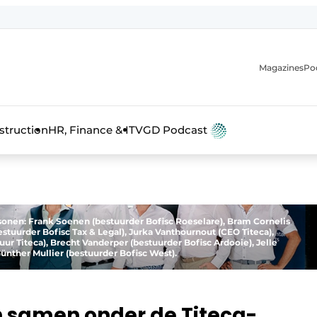
Magazines
Po
anmelding
struction
HR, Finance & IT
VGD Podcast
sonen: Frank Soenen (bestuurder Bofisc Roeselare), Bram Cornelis
estuurder Bofisc Tax & Legal), Jurka Vanthournout (CEO Titeca),
ur Titeca), Brecht Vanderper (bestuurder Bofisc Ardooie), Jelle
ünther Mullier (bestuurder Bofisc West).
n samen onder de Titeca-