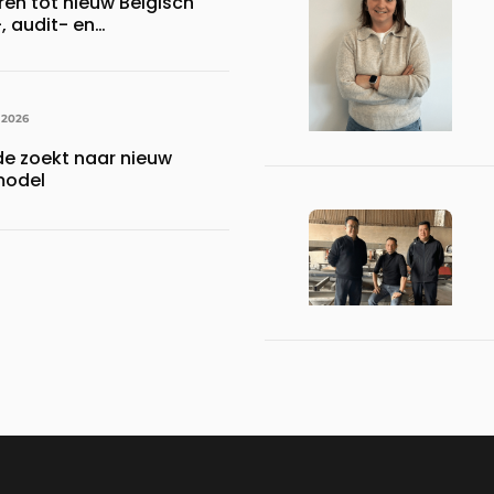
ren tot nieuw Belgisch
 audit- en
r
 2026
de zoekt naar nieuw
model