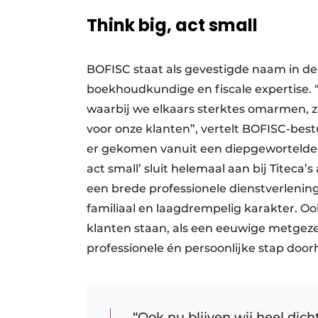
Think big, act small
BOFISC staat als gevestigde naam in de
boekhoudkundige en fiscale expertise. 
waarbij we elkaars sterktes omarmen, z
voor onze klanten”, vertelt BOFISC-bes
er gekomen vanuit een diepgewortelde m
act small’ sluit helemaal aan bij Titeca’
een brede professionele dienstverleni
familiaal en laagdrempelig karakter. Ook
klanten staan, als een eeuwige metgeze
professionele én persoonlijke stap door
“Ook nu blijven wij heel dich