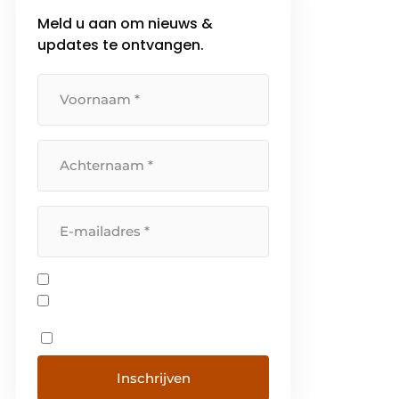
meters verderop… Wij zijn één
Meld u aan om nieuws &
familie. En dat voel je als klant.
updates te ontvangen.
Bij elke toekomstbepalende
beslissing kan […]