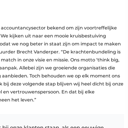
 accountancysector bekend om zijn voortreffelijke
“We kijken uit naar een mooie kruisbestuiving
odat we nog beter in staat zijn om impact te maken
tuurder Brecht Vanderper. “De krachtenbundeling is
atch in onze visie en missie. Ons motto ‘think big,
s aanpak. Allebei zijn we groeiende organisaties die
ng aanbieden. Toch behouden we op elk moment ons
 bij deze volgende stap blijven wij heel dicht bij onze
l en vertrouwenspersoon. En dat bij elke
heen het leven.”
t bij onze klanten staan, als een eeuwige