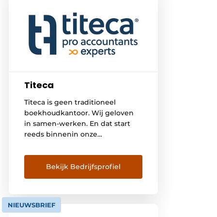
Titeca
Titeca is geen traditioneel
boekhoudkantoor. Wij geloven
in samen-werken. En dat start
reeds binnenin onze
organisatie. Ook al hebben
onze pro accountants een zeer
brede kijk op alle mogelijke
Bekijk Bedrijfsprofiel
ondernemersdomeinen, af en
toe moeten ook zij beroep doen
op specialisten. Bij Titeca zitten
NIEUWSBRIEF
die experten amper enkele