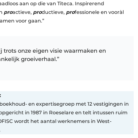
naadloos aan op die van Titeca. Inspirerend
en
pro
actieve,
pro
ductieve,
pro
fessionele en vooràl
 samen voor gaan.”
wij trots onze eigen visie waarmaken en
kelijk groeiverhaal.”
:
n boekhoud- en expertisegroep met 12 vestigingen in
pgericht in 1987 in Roeselare en telt intussen ruim
FISC wordt het aantal werknemers in West-
.