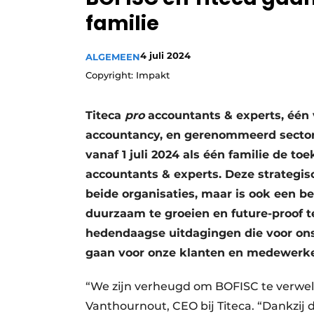
Privacy / Cookie statement
familie
Vacature aanmelden
4 juli 2024
ALGEMEEN
Vacatures
Copyright: Impakt
Video’s
Titeca
pro
accountants & experts, één
accountancy, en gerenommeerd sector
vanaf 1 juli 2024 als één familie de 
accountants & experts. Deze strategis
beide organisaties, maar is ook een be
duurzaam te groeien en future-proof t
hedendaagse uitdagingen die voor ons
gaan voor onze klanten en medewerke
“We zijn verheugd om BOFISC te verwelk
Vanthournout, CEO bij Titeca. “Dankzij