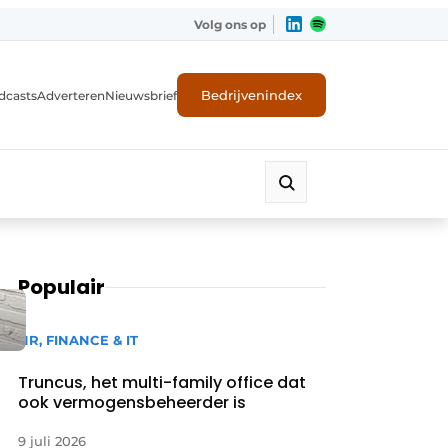
Volg ons op
Bedrijvenindex
dcasts
Adverteren
Nieuwsbrief
Populair
HR, FINANCE & IT
Truncus, het multi-family office dat
ook vermogensbeheerder is
9 juli 2026