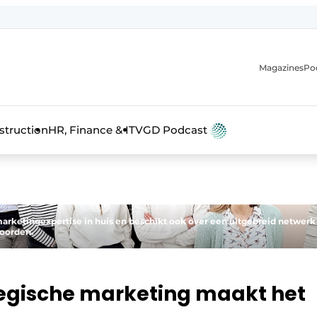
Magazines
Po
anmelding
struction
HR, Finance & IT
VGD Podcast
rketingexpertise in huis en beschikt ook over een uitgebreid netwerk
woorden.
tegische marketing maakt het