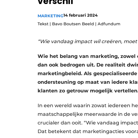
verschil
Privacy / Cookie statement
14 februari 2024
MARKETING
Vacature aanmelden
Tekst | Bavo Boutsen Beeld | Adfundum
Vacatures
Video’s
“Wie vandaag impact wil creëren, moet 
Wie het belang van marketing, zowel o
dan ook bedrogen uit. De realiteit dw
marketingbeleid. Als gespecialiseerde
ondersteuning op maat van iedere kla
klanten zo getrouw mogelijk vertellen
In een wereld waarin zowat iedereen he
maatschappelijke meerwaarde in de verf 
crucialer dan ooit. “Wie vandaag impact
Dat betekent dat marketingacties voor