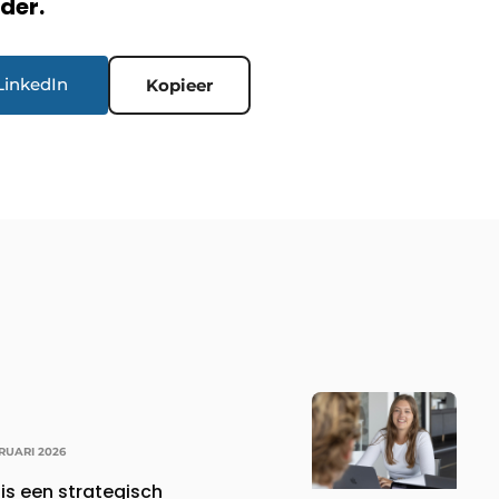
rder.
LinkedIn
Kopieer
RUARI 2026
s een strategisch