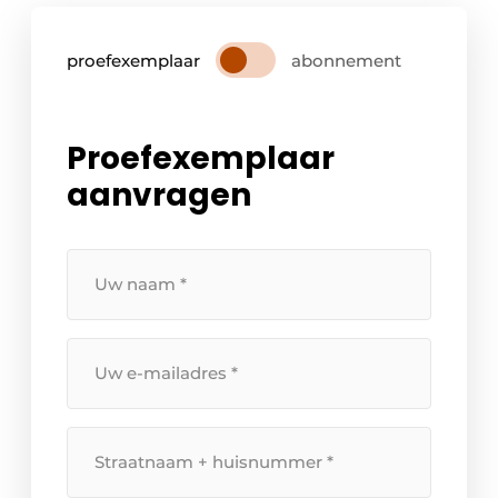
proefexemplaar
abonnement
Proefexemplaar
aanvragen
Uw
naam
*
Uw
e-
mailadres
*
Straatnaam
+
huisnummer