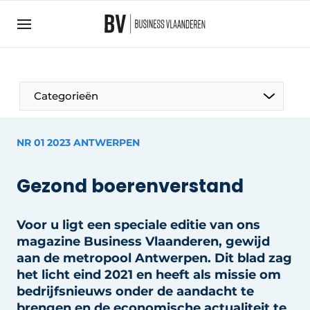
Aanmelden
Algemene voorwaarden
Bedrijven
Aanmelden
Bedankt voor de aanmelding
Categorieën
Bedrijven
BedrijvenContactdagen
NR 01 2023 ANTWERPEN
Contact
Gezond boerenverstand
Direct contact
Evenement aanmelden
Voor u ligt een speciale editie van ons
Home
magazine Business Vlaanderen, gewijd
Meest gelezen
aan de metropool Antwerpen. Dit blad zag
het licht eind 2021 en heeft als missie om
Nieuwsbrief
bedrijfsnieuws onder de aandacht te
Podcasts
brengen en de economische actualiteit te