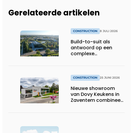
Gerelateerde artikelen
CONSTRUCTION
8 JULI 2026
Build-to-suit als
antwoord op een
complexe
vastgoedmarkt
CONSTRUCTION
25 JUNI 2026
Nieuwe showroom
van Dovy Keukens in
Zaventem combineert
architectuur, logistiek
en bouwkundige
efficiëntie