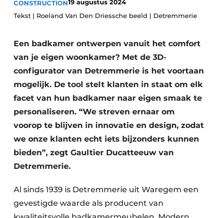
19 augustus 2024
CONSTRUCTION
Privacy / Cookie statement
Tekst | Roeland Van Den Driessche beeld | Detremmerie
Vacature aanmelden
Een badkamer ontwerpen vanuit het comfort
Vacatures
van je eigen woonkamer? Met de 3D-
Video’s
configurator van Detremmerie is het voortaan
mogelijk. De tool stelt klanten in staat om elk
facet van hun badkamer naar eigen smaak te
personaliseren. “We streven ernaar om
voorop te blijven in innovatie en design, zodat
we onze klanten echt iets bijzonders kunnen
bieden”, zegt Gaultier Ducatteeuw van
Detremmerie.
Al sinds 1939 is Detremmerie uit Waregem een
gevestigde waarde als producent van
kwaliteitsvolle badkamermeubelen. Modern