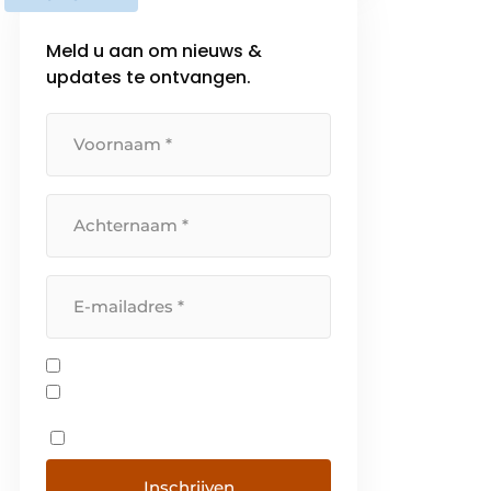
klantgerichte aanpak waardoor
we de eindklant zoveel mogelijk
Meld u aan om nieuws &
ontzorgen. Dankzij onze eigen
updates te ontvangen.
studiedienst, eigen
productieafdeling en […]