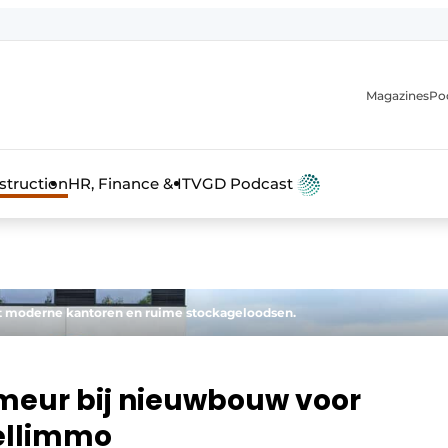
Magazines
Po
anmelding
struction
HR, Finance & IT
VGD Podcast
t moderne kantoren en ruime stockageloodsen.
imeur bij nieuwbouw voor
ellimmo