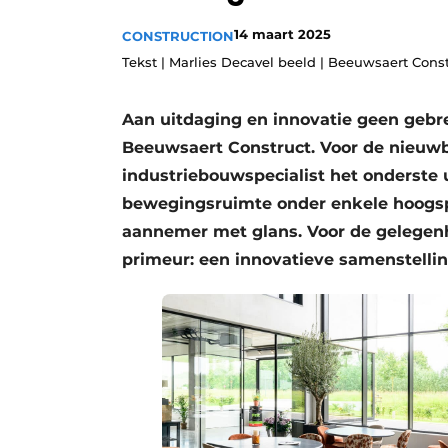
Privacy / Cookie statement
14 maart 2025
CONSTRUCTION
Vacature aanmelden
Tekst | Marlies Decavel beeld | Beeuwsaert Cons
Vacatures
Aan uitdaging en innovatie geen gebre
Video’s
Beeuwsaert Construct. Voor de nieuw
industriebouwspecialist het onderste 
bewegingsruimte onder enkele hoogsp
aannemer met glans. Voor de gelegenh
primeur: een innovatieve samenstelli