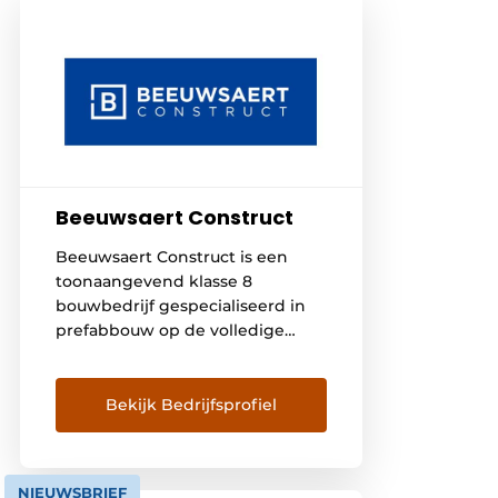
Beeuwsaert Construct
Beeuwsaert Construct is een
toonaangevend klasse 8
bouwbedrijf gespecialiseerd in
prefabbouw op de volledige
Belgische en Noord-Franse
markt en dit zowel stalen als
betonnen skeletstructuur. Met
Bekijk Bedrijfsprofiel
ons gedreven team van 200
deskundige medewerkers
maken wij het verschil door onze
NIEUWSBRIEF