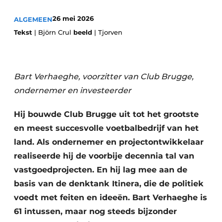
Privacy / Cookie statement
26 mei 2026
ALGEMEEN
Vacature aanmelden
Tekst
| Björn Crul
beeld
| Tjorven
Vacatures
Video’s
Bart Verhaeghe, voorzitter van Club Brugge,
ondernemer en investeerder
Hij bouwde Club Brugge uit tot het grootste
en meest succesvolle voetbalbedrijf van het
land. Als ondernemer en projectontwikkelaar
realiseerde hij de voorbije decennia tal van
vastgoedprojecten. En hij lag mee aan de
basis van de denktank Itinera, die de politiek
voedt met feiten en ideeën. Bart Verhaeghe is
61 intussen, maar nog steeds bijzonder